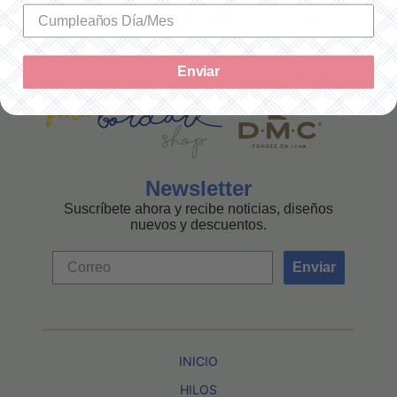
MEXICANA
Enviar
Newsletter
Suscríbete ahora y recibe noticias, diseños
nuevos y descuentos.
Enviar
INICIO
HILOS