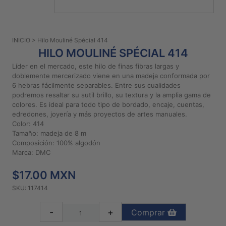
PATRONES
GRATUITOS
INICIO
> Hilo Mouliné Spécial 414
Preguntas
HILO MOULINÉ SPÉCIAL 414
frecuentes
Líder en el mercado, este hilo de finas fibras largas y
Aviso De
doblemente mercerizado viene en una madeja conformada por
Privacidad
6 hebras fácilmente separables. Entre sus cualidades
podremos resaltar su sutil brillo, su textura y la amplia gama de
Políticas
colores. Es ideal para todo tipo de bordado, encaje, cuentas,
De
edredones, joyería y más proyectos de artes manuales.
Compra
Color: 414
Tamaño: madeja de 8 m
Composición: 100% algodón
©
Marca: DMC
2026
$17.00 MXN
-
Diseños
SKU: 117414
Para
Bordar
-
+
Comprar