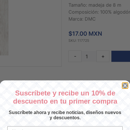
Tamaño: madeja de 8 m
Composición: 100% algodó
Marca: DMC
$17.00 MXN
SKU: 117725
-
+
Suscríbete y recibe un 10% de
descuento en tu primer compra
Suscríbete ahora y recibe noticias, diseños nuevos
y descuentos.