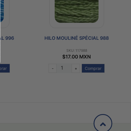
AL 996
HILO MOULINÉ SPÉCIAL 988
SKU: 117988
$17.00 MXN
rar
-
+
Comprar