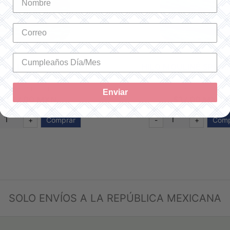
MOULINÉ SPÉCIAL 991
HILO MOULINÉ SPÉCI
SKU: 117991
SKU: 117996
Enviar
$17.00 MXN
$17.00 MXN
+
Comprar
-
+
Comp
SOLO ENVÍOS A LA REPÚBLICA MEXICANA