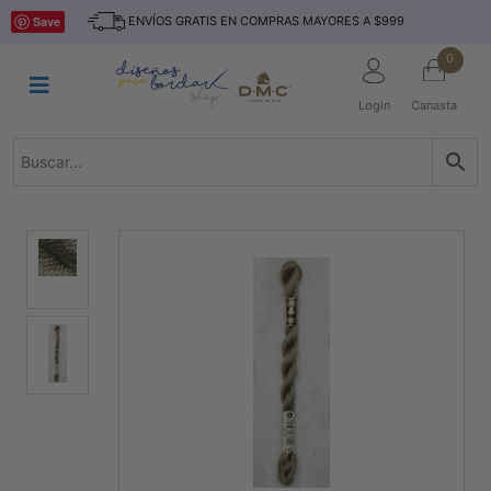
Saltar
INICIO
Save
ENVÍOS GRATIS EN COMPRAS MAYORES A $999
al
contenido
HILOS
0
TEJIDO
Login
Canasta
ACCESORIO
S
KITS
REVISTAS
TELAS
TEMÁTICO
MARCAS
NOVEDADES
DESCUENTOS
BLOG
CONTACTO