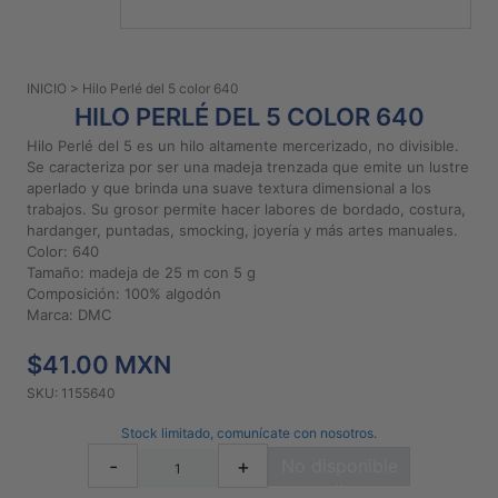
PATRONES
GRATUITOS
INICIO
> Hilo Perlé del 5 color 640
Preguntas
HILO PERLÉ DEL 5 COLOR 640
frecuentes
Hilo Perlé del 5 es un hilo altamente mercerizado, no divisible.
Aviso De
Se caracteriza por ser una madeja trenzada que emite un lustre
Privacidad
aperlado y que brinda una suave textura dimensional a los
trabajos. Su grosor permite hacer labores de bordado, costura,
Políticas
hardanger, puntadas, smocking, joyería y más artes manuales.
De
Color: 640
Compra
Tamaño: madeja de 25 m con 5 g
Composición: 100% algodón
Marca: DMC
©
2026
$41.00 MXN
-
SKU: 1155640
Diseños
Para
Stock limitado, comunícate con nosotros.
Bordar
-
+
No disponible