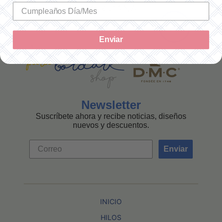
MEXICANA
Enviar
Newsletter
Suscríbete ahora y recibe noticias, diseños
nuevos y descuentos.
Enviar
INICIO
HILOS