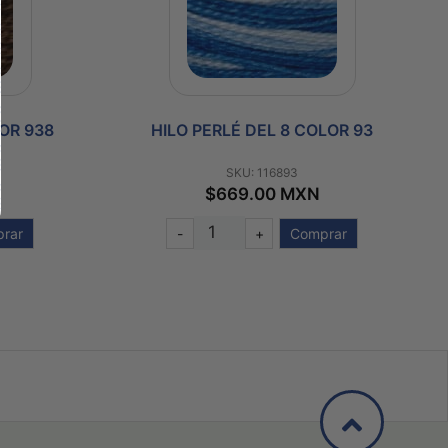
LOR 938
HILO PERLÉ DEL 8 COLOR 93
SKU: 116893
$669.00 MXN
rar
-
+
Comprar