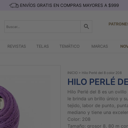
ENVÍOS GRATIS EN COMPRAS MAYORES A $999
PATRONE
REVISTAS
TELAS
TEMÁTICO
MARCAS
NO
INICIO
> Hilo Perlé del 8 color 208
HILO PERLÉ D
Hilo Perlé del 8 es un ovil
le brinda un brillo único y s
tejido, labor de punto, pun
mediano y tiene una excelent
Color: 208
Tamaño: grosor 8, 80 m con