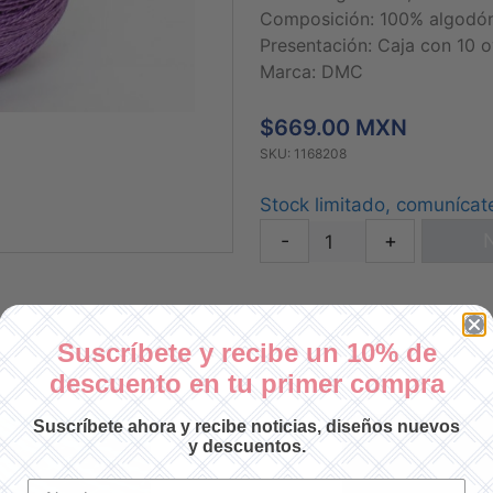
Composición: 100% algodó
Presentación: Caja con 10 o
Marca: DMC
$669.00 MXN
SKU: 1168208
Stock limitado, comunícat
-
+
N
Suscríbete y recibe un 10% de
descuento en tu primer compra
Suscríbete ahora y recibe noticias, diseños nuevos
y descuentos.