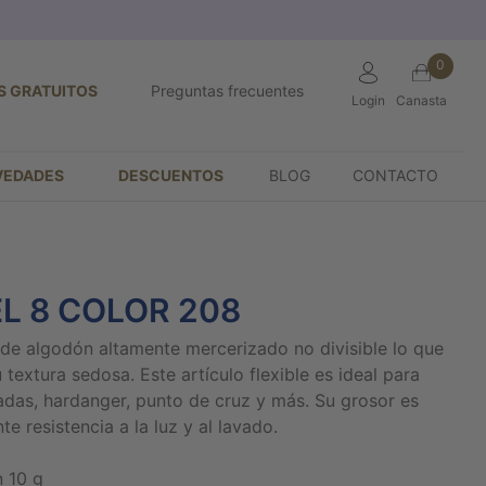
0
S GRATUITOS
Preguntas frecuentes
Login
Canasta
VEDADES
DESCUENTOS
BLOG
CONTACTO
EL 8 COLOR 208
lo de algodón altamente mercerizado no divisible lo que
u textura sedosa. Este artículo flexible es ideal para
tadas, hardanger, punto de cruz y más. Su grosor es
e resistencia a la luz y al lavado.
 10 g