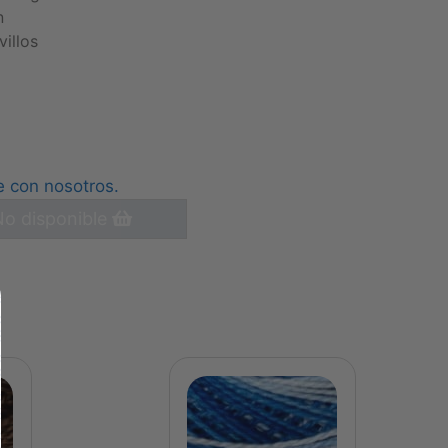
n
villos
e con nosotros.
o disponible