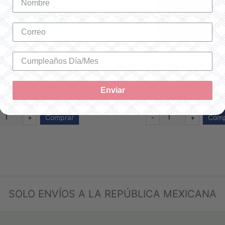
PERLÉ DEL 8 COLOR 991
HILO PERLÉ DEL 8 CO
SKU: 1168991
SKU: 1168938
Enviar
$669.00 MXN
$669.00 MXN
+
Comprar
-
+
Comp
SOLO ENVÍOS A LA REPÚBLICA MEXICANA