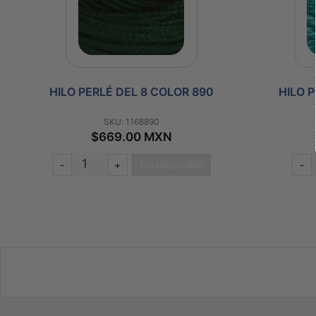
HILO PERLÉ DEL 8 COLOR 890
HILO 
SKU: 1168890
$669.00 MXN
-
+
No disponible
-