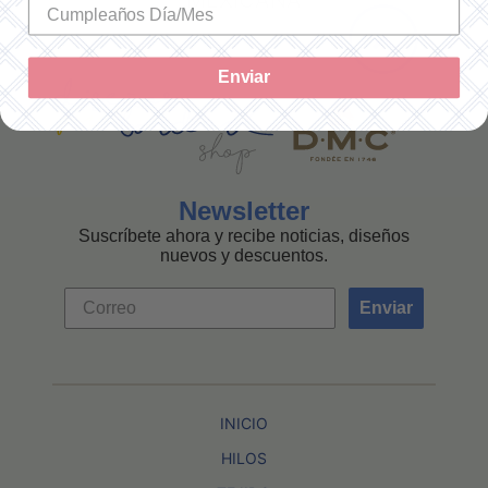
MEXICANA
Enviar
Newsletter
Suscríbete ahora y recibe noticias, diseños
nuevos y descuentos.
Enviar
INICIO
HILOS