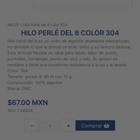
PATRONES
GRATUITOS
INICIO
> Hilo Perlé del 8 color 304
Preguntas
HILO PERLÉ DEL 8 COLOR 304
frecuentes
Hilo Perlé del 8 es un ovillo de algodón altamente mercerizado
Aviso De
no divisible lo que le brinda un brillo único y su textura sedosa.
Privacidad
Este artículo flexible es ideal para tejido, labor de punto,
puntadas, hardanger, punto de cruz y más. Su grosor es
Políticas
mediano y tiene una excelente resistencia a la luz y al lavado.
De
Color: 304
Compra
Tamaño: grosor 8, 80 m con 10 g
Composición: 100% algodón
Marca: DMC
©
2026
$67.00 MXN
-
SKU: 1168304
Diseños
Para
-
+
Comprar
Bordar