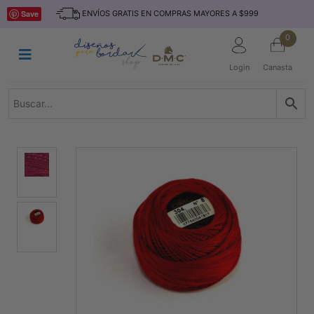
Saltar
INICIO
Save
ENVÍOS GRATIS EN COMPRAS MAYORES A $999
al
contenido
HILOS
0
TEJIDO
Login
Canasta
ACCESORIO
S
KITS
REVISTAS
TELAS
TEMÁTICO
MARCAS
NOVEDADES
DESCUENTOS
BLOG
CONTACTO