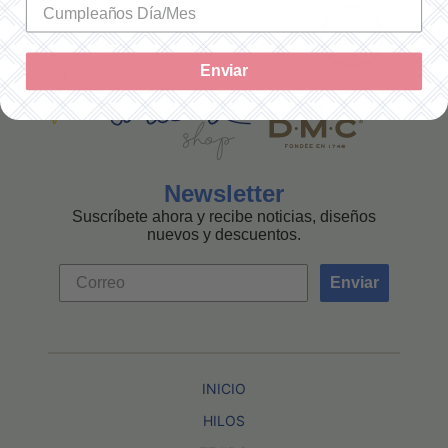
MEXICANA
Enviar
Newsletter
Suscríbete ahora y recibe noticias, diseños
nuevos y descuentos.
Enviar
INICIO
HILOS