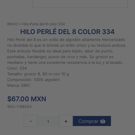
PATRONES
GRATUITOS
INICIO
> Hilo Perlé del 8 color 334
Preguntas
HILO PERLÉ DEL 8 COLOR 334
frecuentes
Hilo Perlé del 8 es un ovillo de algodón altamente mercerizado
Aviso De
no divisible lo que le brinda un brillo único y su textura sedosa.
Privacidad
Este artículo flexible es ideal para tejido, labor de punto,
puntadas, hardanger, punto de cruz y más. Su grosor es
Políticas
mediano y tiene una excelente resistencia a la luz y al lavado.
De
Color: 334
Compra
Tamaño: grosor 8, 80 m con 10 g
Composición: 100% algodón
Marca: DMC
©
2026
$67.00 MXN
-
SKU: 1168334
Diseños
Para
-
+
Comprar
Bordar