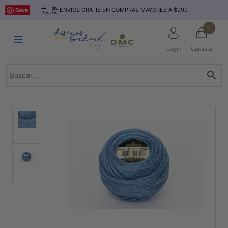
Saltar
INICIO
Save
ENVÍOS GRATIS EN COMPRAS MAYORES A $999
al
contenido
HILOS
0
TEJIDO
Login
Canasta
ACCESORIO
S
KITS
REVISTAS
TELAS
TEMÁTICO
MARCAS
NOVEDADES
DESCUENTOS
BLOG
CONTACTO