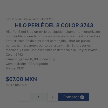
PATRONES
GRATUITOS
INICIO
> Hilo Perlé del 8 color 3743
Preguntas
HILO PERLÉ DEL 8 COLOR 3743
frecuentes
Hilo Perlé del 8 es un ovillo de algodón altamente mercerizado
Aviso De
no divisible lo que le brinda un brillo único y su textura sedosa.
Privacidad
Este artículo flexible es ideal para tejido, labor de punto,
puntadas, hardanger, punto de cruz y más. Su grosor es
Políticas
mediano y tiene una excelente resistencia a la luz y al lavado.
De
Color: 3743
Compra
Tamaño: grosor 8, 80 m con 10 g
Composición: 100% algodón
Marca: DMC
©
2026
$67.00 MXN
-
SKU: 11683743
Diseños
Para
-
+
Comprar
Bordar