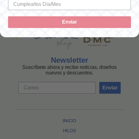
MEXICANA
Enviar
Newsletter
Suscríbete ahora y recibe noticias, diseños
nuevos y descuentos.
Enviar
INICIO
HILOS