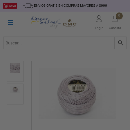
Saltar
INICIO
Save
ENVÍOS GRATIS EN COMPRAS MAYORES A $999
al
contenido
HILOS
0
TEJIDO
Login
Canasta
ACCESORIO
S
KITS
REVISTAS
TELAS
TEMÁTICO
MARCAS
NOVEDADES
DESCUENTOS
BLOG
CONTACTO