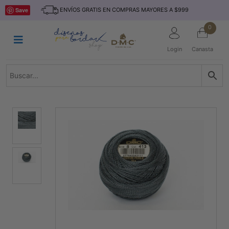
Saltar
INICIO
Save
ENVÍOS GRATIS EN COMPRAS MAYORES A $999
al
contenido
HILOS
0
TEJIDO
Login
Canasta
ACCESORIO
S
KITS
REVISTAS
TELAS
TEMÁTICO
MARCAS
NOVEDADES
DESCUENTOS
BLOG
CONTACTO