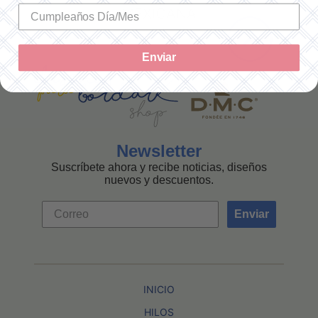
MEXICANA
Enviar
Newsletter
Suscríbete ahora y recibe noticias, diseños
nuevos y descuentos.
Enviar
INICIO
HILOS