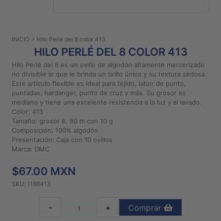
PATRONES
GRATUITOS
INICIO
> Hilo Perlé del 8 color 413
Preguntas
HILO PERLÉ DEL 8 COLOR 413
frecuentes
Hilo Perlé del 8 es un ovillo de algodón altamente mercerizado
Aviso De
no divisible lo que le brinda un brillo único y su textura sedosa.
Privacidad
Este artículo flexible es ideal para tejido, labor de punto,
puntadas, hardanger, punto de cruz y más. Su grosor es
Políticas
mediano y tiene una excelente resistencia a la luz y al lavado.
De
Color: 413
Compra
Tamaño: grosor 8, 80 m con 10 g
Composición: 100% algodón
Presentación: Caja con 10 ovillos
©
Marca: DMC
2026
$67.00 MXN
-
Diseños
SKU: 1168413
Para
Bordar
-
+
Comprar