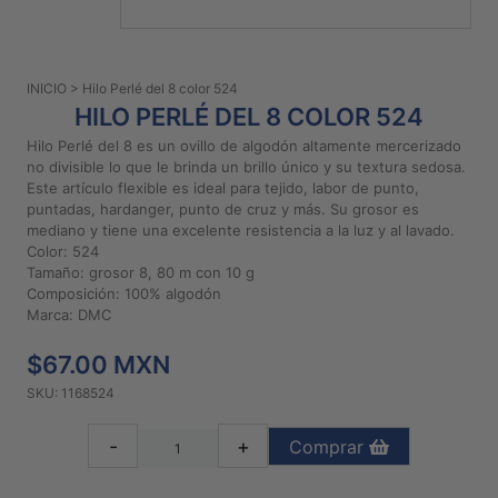
PATRONES
GRATUITOS
INICIO
> Hilo Perlé del 8 color 524
Preguntas
HILO PERLÉ DEL 8 COLOR 524
frecuentes
Hilo Perlé del 8 es un ovillo de algodón altamente mercerizado
Aviso De
no divisible lo que le brinda un brillo único y su textura sedosa.
Privacidad
Este artículo flexible es ideal para tejido, labor de punto,
puntadas, hardanger, punto de cruz y más. Su grosor es
Políticas
mediano y tiene una excelente resistencia a la luz y al lavado.
De
Color: 524
Compra
Tamaño: grosor 8, 80 m con 10 g
Composición: 100% algodón
Marca: DMC
©
2026
$67.00 MXN
-
SKU: 1168524
Diseños
Para
-
+
Comprar
Bordar