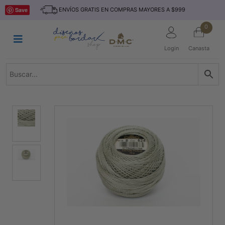
Saltar
INICIO
Save
ENVÍOS GRATIS EN COMPRAS MAYORES A $999
al
contenido
HILOS
0
TEJIDO
Login
Canasta
ACCESORIO
S
KITS
REVISTAS
TELAS
TEMÁTICO
MARCAS
NOVEDADES
DESCUENTOS
BLOG
CONTACTO