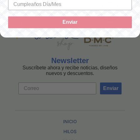
MEXICANA
Enviar
Newsletter
Suscríbete ahora y recibe noticias, diseños
nuevos y descuentos.
Enviar
INICIO
HILOS