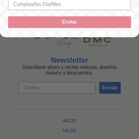
MEXICANA
Enviar
Newsletter
Suscríbete ahora y recibe noticias, diseños
nuevos y descuentos.
Enviar
INICIO
HILOS