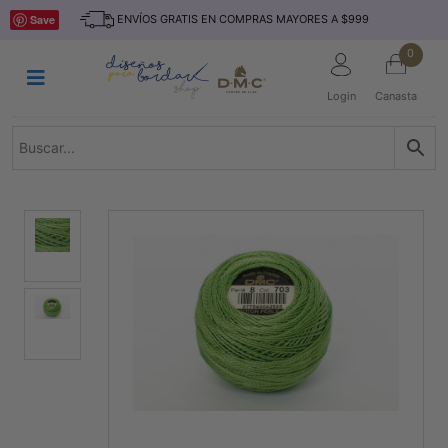
Saltar
INICIO
Save
ENVÍOS GRATIS EN COMPRAS MAYORES A $999
al
contenido
HILOS
0
TEJIDO
Login
Canasta
ACCESORIO
S
KITS
REVISTAS
TELAS
TEMÁTICO
MARCAS
NOVEDADES
DESCUENTOS
BLOG
CONTACTO