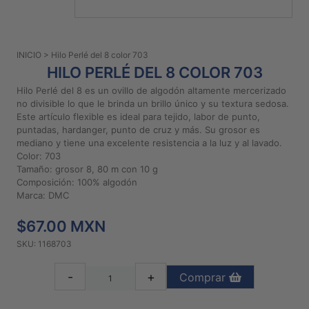
PATRONES
GRATUITOS
INICIO
> Hilo Perlé del 8 color 703
Preguntas
HILO PERLÉ DEL 8 COLOR 703
frecuentes
Hilo Perlé del 8 es un ovillo de algodón altamente mercerizado
Aviso De
no divisible lo que le brinda un brillo único y su textura sedosa.
Privacidad
Este artículo flexible es ideal para tejido, labor de punto,
puntadas, hardanger, punto de cruz y más. Su grosor es
Políticas
mediano y tiene una excelente resistencia a la luz y al lavado.
De
Color: 703
Compra
Tamaño: grosor 8, 80 m con 10 g
Composición: 100% algodón
Marca: DMC
©
2026
$67.00 MXN
-
SKU: 1168703
Diseños
Para
-
+
Comprar
Bordar