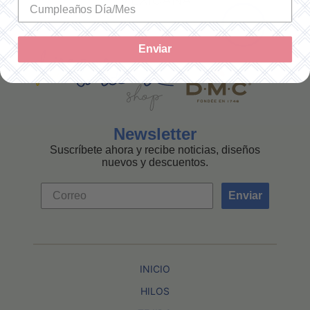
MEXICANA
Enviar
Newsletter
Suscríbete ahora y recibe noticias, diseños
nuevos y descuentos.
Enviar
INICIO
HILOS