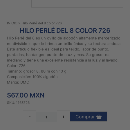
PATRONES
GRATUITOS
INICIO
> Hilo Perlé del 8 color 726
Preguntas
HILO PERLÉ DEL 8 COLOR 726
frecuentes
Hilo Perlé del 8 es un ovillo de algodón altamente mercerizado
Aviso De
no divisible lo que le brinda un brillo único y su textura sedosa.
Privacidad
Este artículo flexible es ideal para tejido, labor de punto,
puntadas, hardanger, punto de cruz y más. Su grosor es
Políticas
mediano y tiene una excelente resistencia a la luz y al lavado.
De
Color: 726
Compra
Tamaño: grosor 8, 80 m con 10 g
Composición: 100% algodón
Marca: DMC
©
2026
$67.00 MXN
-
SKU: 1168726
Diseños
Para
-
+
Comprar
Bordar