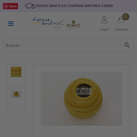
Saltar
INICIO
Save
ENVÍOS GRATIS EN COMPRAS MAYORES A $999
al
contenido
HILOS
0
TEJIDO
Login
Canasta
ACCESORIO
S
KITS
REVISTAS
TELAS
TEMÁTICO
MARCAS
NOVEDADES
DESCUENTOS
BLOG
CONTACTO