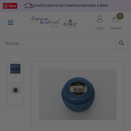
Saltar
INICIO
Save
ENVÍOS GRATIS EN COMPRAS MAYORES A $999
al
contenido
HILOS
0
TEJIDO
Login
Canasta
ACCESORIO
S
KITS
REVISTAS
TELAS
TEMÁTICO
MARCAS
NOVEDADES
DESCUENTOS
BLOG
CONTACTO