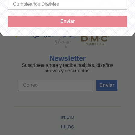
MEXICANA
Enviar
Newsletter
Suscríbete ahora y recibe noticias, diseños
nuevos y descuentos.
Enviar
INICIO
HILOS