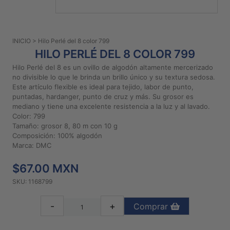
PATRONES
GRATUITOS
INICIO
> Hilo Perlé del 8 color 799
Preguntas
HILO PERLÉ DEL 8 COLOR 799
frecuentes
Hilo Perlé del 8 es un ovillo de algodón altamente mercerizado
Aviso De
no divisible lo que le brinda un brillo único y su textura sedosa.
Privacidad
Este artículo flexible es ideal para tejido, labor de punto,
puntadas, hardanger, punto de cruz y más. Su grosor es
Políticas
mediano y tiene una excelente resistencia a la luz y al lavado.
De
Color: 799
Compra
Tamaño: grosor 8, 80 m con 10 g
Composición: 100% algodón
Marca: DMC
©
2026
$67.00 MXN
-
SKU: 1168799
Diseños
Para
-
+
Comprar
Bordar