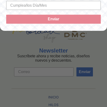
MEXICANA
Enviar
Newsletter
Suscríbete ahora y recibe noticias, diseños
nuevos y descuentos.
Enviar
INICIO
HILOS