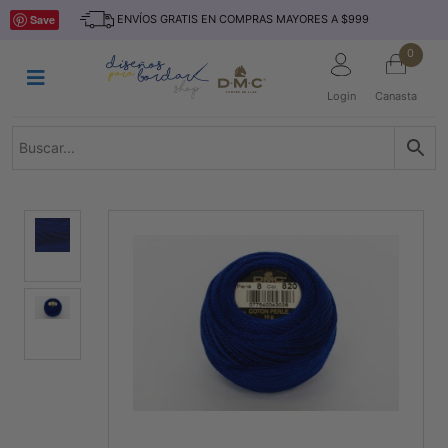
Saltar
INICIO
Save
ENVÍOS GRATIS EN COMPRAS MAYORES A $999
al
contenido
HILOS
0
TEJIDO
Login
Canasta
ACCESORIO
S
KITS
REVISTAS
TELAS
TEMÁTICO
MARCAS
NOVEDADES
DESCUENTOS
BLOG
CONTACTO