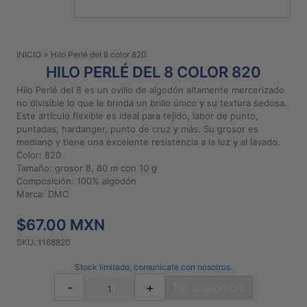
PATRONES
GRATUITOS
INICIO
> Hilo Perlé del 8 color 820
Preguntas
HILO PERLÉ DEL 8 COLOR 820
frecuentes
Hilo Perlé del 8 es un ovillo de algodón altamente mercerizado
Aviso De
no divisible lo que le brinda un brillo único y su textura sedosa.
Privacidad
Este artículo flexible es ideal para tejido, labor de punto,
puntadas, hardanger, punto de cruz y más. Su grosor es
Políticas
mediano y tiene una excelente resistencia a la luz y al lavado.
De
Color: 820
Compra
Tamaño: grosor 8, 80 m con 10 g
Composición: 100% algodón
Marca: DMC
©
2026
$67.00 MXN
-
SKU: 1168820
Diseños
Para
Stock limitado, comunícate con nosotros.
Bordar
-
+
No disponible