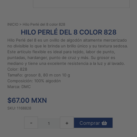
PATRONES
GRATUITOS
INICIO
> Hilo Perlé del 8 color 828
Preguntas
HILO PERLÉ DEL 8 COLOR 828
frecuentes
Hilo Perlé del 8 es un ovillo de algodón altamente mercerizado
Aviso De
no divisible lo que le brinda un brillo único y su textura sedosa.
Privacidad
Este artículo flexible es ideal para tejido, labor de punto,
puntadas, hardanger, punto de cruz y más. Su grosor es
Políticas
mediano y tiene una excelente resistencia a la luz y al lavado.
De
Color: 828
Compra
Tamaño: grosor 8, 80 m con 10 g
Composición: 100% algodón
Marca: DMC
©
2026
$67.00 MXN
-
SKU: 1168828
Diseños
Para
-
+
Comprar
Bordar