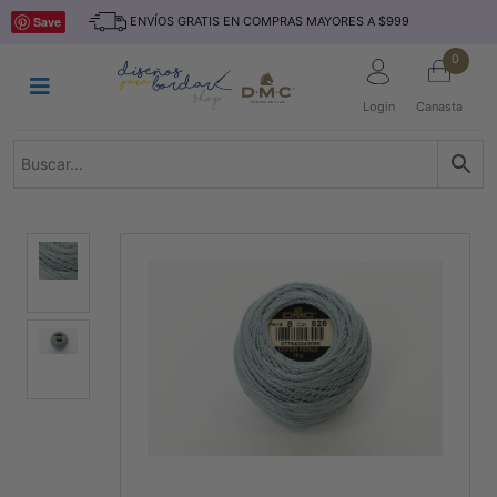
Saltar
INICIO
Save
ENVÍOS GRATIS EN COMPRAS MAYORES A $999
al
contenido
HILOS
0
TEJIDO
Login
Canasta
ACCESORIO
S
KITS
REVISTAS
TELAS
TEMÁTICO
MARCAS
NOVEDADES
DESCUENTOS
BLOG
CONTACTO