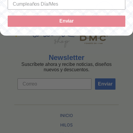
MEXICANA
Enviar
Newsletter
Suscríbete ahora y recibe noticias, diseños
nuevos y descuentos.
Enviar
INICIO
HILOS