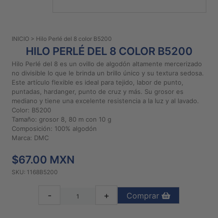
PATRONES
GRATUITOS
INICIO
> Hilo Perlé del 8 color B5200
Preguntas
HILO PERLÉ DEL 8 COLOR B5200
frecuentes
Hilo Perlé del 8 es un ovillo de algodón altamente mercerizado
Aviso De
no divisible lo que le brinda un brillo único y su textura sedosa.
Privacidad
Este artículo flexible es ideal para tejido, labor de punto,
puntadas, hardanger, punto de cruz y más. Su grosor es
Políticas
mediano y tiene una excelente resistencia a la luz y al lavado.
De
Color: B5200
Compra
Tamaño: grosor 8, 80 m con 10 g
Composición: 100% algodón
Marca: DMC
©
2026
$67.00 MXN
-
SKU: 1168B5200
Diseños
Para
-
+
Comprar
Bordar