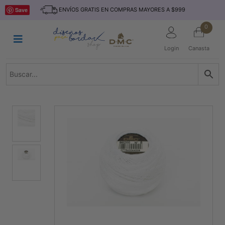
Saltar
INICIO
Save
ENVÍOS GRATIS EN COMPRAS MAYORES A $999
al
contenido
HILOS
0
TEJIDO
Login
Canasta
ACCESORIO
S
KITS
REVISTAS
TELAS
TEMÁTICO
MARCAS
NOVEDADES
DESCUENTOS
BLOG
CONTACTO