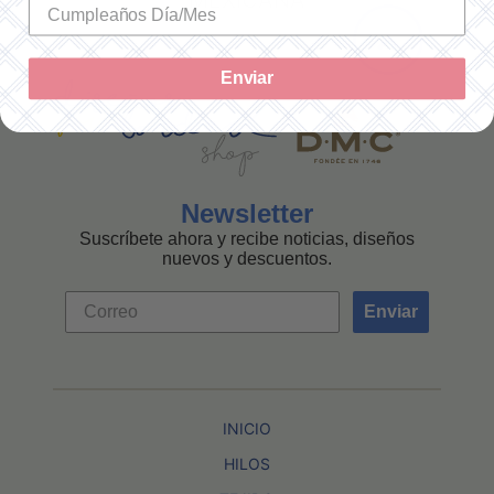
MEXICANA
Enviar
Newsletter
Suscríbete ahora y recibe noticias, diseños
nuevos y descuentos.
Enviar
INICIO
HILOS