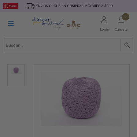
Saltar
INICIO
Save
ENVÍOS GRATIS EN COMPRAS MAYORES A $999
al
contenido
HILOS
0
TEJIDO
Login
Canasta
ACCESORIO
S
KITS
REVISTAS
TELAS
TEMÁTICO
MARCAS
NOVEDADES
DESCUENTOS
BLOG
CONTACTO