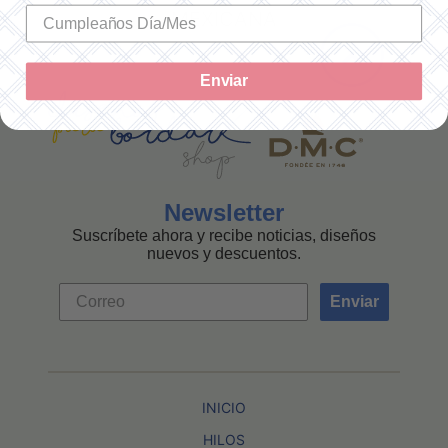
MEXICANA
Enviar
Newsletter
Suscríbete ahora y recibe noticias, diseños
nuevos y descuentos.
Enviar
INICIO
HILOS