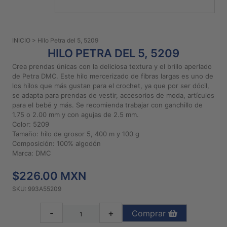
PATRONES
GRATUITOS
INICIO
> Hilo Petra del 5, 5209
Preguntas
HILO PETRA DEL 5, 5209
frecuentes
Crea prendas únicas con la deliciosa textura y el brillo aperlado
Aviso De
de Petra DMC. Este hilo mercerizado de fibras largas es uno de
Privacidad
los hilos que más gustan para el crochet, ya que por ser dócil,
se adapta para prendas de vestir, accesorios de moda, artículos
Políticas
para el bebé y más. Se recomienda trabajar con ganchillo de
De
1.75 o 2.00 mm y con agujas de 2.5 mm.
Compra
Color: 5209
Tamaño: hilo de grosor 5, 400 m y 100 g
Composición: 100% algodón
©
Marca: DMC
2026
$226.00 MXN
-
Diseños
SKU: 993A55209
Para
Bordar
-
+
Comprar