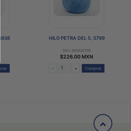
5938
HILO PETRA DEL 5, 5799
SKU: 993A55799
$226.00 MXN
rar
-
+
Comprar