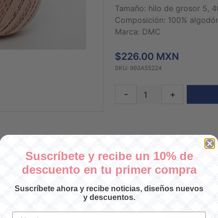
Tamaño: hilo de grosor 5, 
Composición: 100% algodó
Marca: DMC
$226.00 MXN
SKU: 993A55224
-
+
Suscríbete y recibe un 10% de
descuento en tu primer compra
Suscríbete ahora y recibe noticias, diseños nuevos
y descuentos.