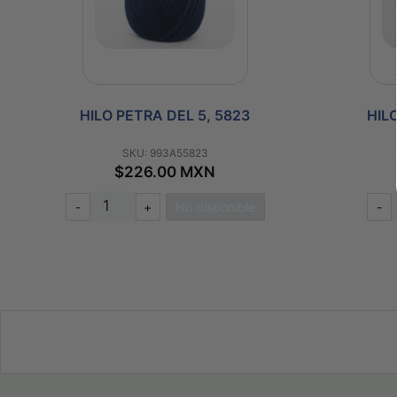
HILO PETRA DEL 5, 5823
HIL
SKU: 993A55823
$226.00 MXN
-
+
No disponible
-