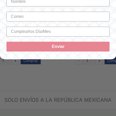
O PETRA DEL 5, 5906
HILO PETRA DEL 5, 
SKU: 993A55906
SKU: 993A55938
Enviar
$226.00 MXN
$226.00 MXN
+
Comprar
-
+
Comp
SOLO ENVÍOS A LA REPÚBLICA MEXICANA