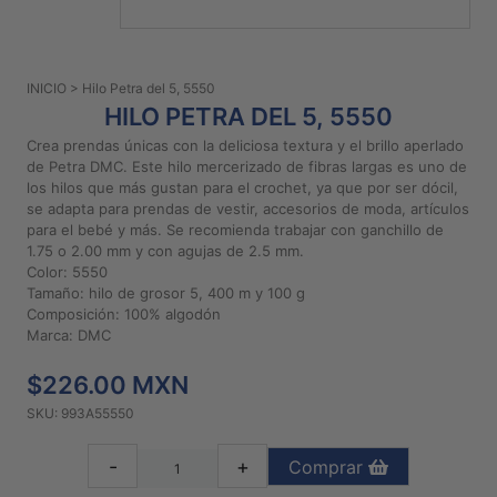
PATRONES
GRATUITOS
INICIO
> Hilo Petra del 5, 5550
Preguntas
HILO PETRA DEL 5, 5550
frecuentes
Crea prendas únicas con la deliciosa textura y el brillo aperlado
Aviso De
de Petra DMC. Este hilo mercerizado de fibras largas es uno de
Privacidad
los hilos que más gustan para el crochet, ya que por ser dócil,
se adapta para prendas de vestir, accesorios de moda, artículos
Políticas
para el bebé y más. Se recomienda trabajar con ganchillo de
De
1.75 o 2.00 mm y con agujas de 2.5 mm.
Compra
Color: 5550
Tamaño: hilo de grosor 5, 400 m y 100 g
Composición: 100% algodón
©
Marca: DMC
2026
$226.00 MXN
-
Diseños
SKU: 993A55550
Para
Bordar
-
+
Comprar