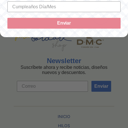
MEXICANA
Enviar
Newsletter
Suscríbete ahora y recibe noticias, diseños
nuevos y descuentos.
Enviar
INICIO
HILOS