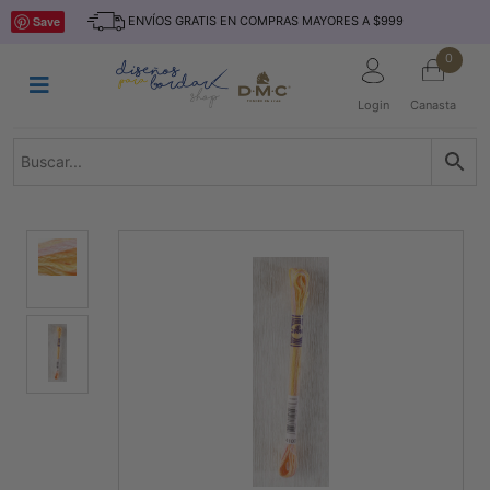
Saltar
INICIO
Save
ENVÍOS GRATIS EN COMPRAS MAYORES A $999
al
contenido
HILOS
0
TEJIDO
Login
Canasta
ACCESORIO
S
KITS
REVISTAS
TELAS
TEMÁTICO
MARCAS
NOVEDADES
DESCUENTOS
BLOG
CONTACTO