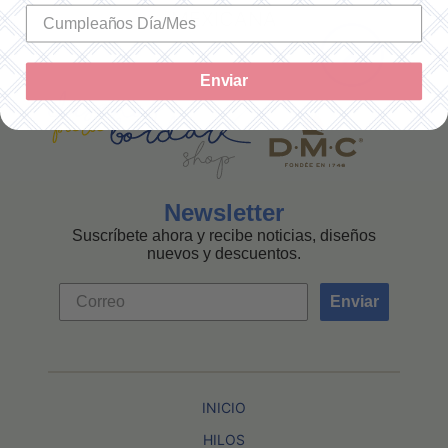
MEXICANA
Enviar
Newsletter
Suscríbete ahora y recibe noticias, diseños
nuevos y descuentos.
Enviar
INICIO
HILOS