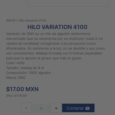
PATRONES
GRATUITOS
INICIO
> Hilo Variation 4100
Preguntas
HILO VARIATION 4100
frecuentes
Variación de DMC es un hilo de algodón doblemente
Aviso De
mercerizado que se caracteriza por su multicolor (cada 5 cm
Privacidad
cambia de tonalidad) otorgándole a los proyectos tonos
difuminados. Es resistente a la luz, no se destiñe y sus tonos
Políticas
son consistentes. Madeja formada con 6 hebras separables
De
para que lo ajustes al grosor que más te guste.
Compra
Color: 4100
Tamaño: madeja de 8 m
Composición: 100% algodón
©
Marca: DMC
2026
$17.00 MXN
-
Diseños
SKU: 4174100
Para
Bordar
-
+
Comprar