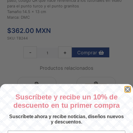
paso; código QR que hace referencia a los tutoriales en vídeo
para el punto turco y el punto granitos
Tamaño:14.5 x 13 cm
Marca: DMC
$362.00 MXN
SKU: TB244
-
+
Comprar
Productos relacionados
Suscríbete y recibe un 10% de
descuento en tu primer compra
Suscríbete ahora y recibe noticias, diseños nuevos
y descuentos.
O
KIT DE BORDADO "PÉTALOS Y
KIT DE BORDADO "JARDÍN DE
KIT
PERLAS"
MARIPOSAS"