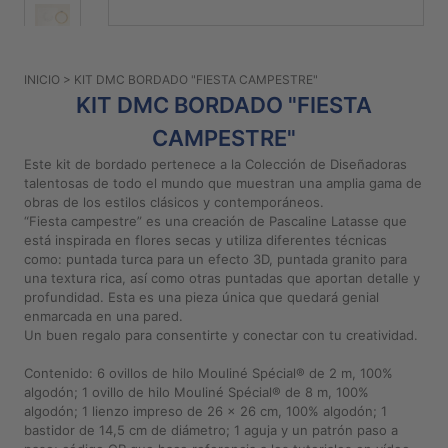
PATRONES
GRATUITOS
INICIO
> KIT DMC BORDADO "FIESTA CAMPESTRE"
Preguntas
KIT DMC BORDADO "FIESTA
frecuentes
CAMPESTRE"
Aviso De
Privacidad
Este kit de bordado pertenece a la Colección de Diseñadoras
talentosas de todo el mundo que muestran una amplia gama de
Políticas
obras de los estilos clásicos y contemporáneos.
De
“Fiesta campestre” es una creación de Pascaline Latasse que
Compra
está inspirada en flores secas y utiliza diferentes técnicas
como: puntada turca para un efecto 3D, puntada granito para
una textura rica, así como otras puntadas que aportan detalle y
profundidad. Esta es una pieza única que quedará genial
©
enmarcada en una pared.
2026
Un buen regalo para consentirte y conectar con tu creatividad.
-
Diseños
Contenido: 6 ovillos de hilo Mouliné Spécial® de 2 m, 100%
Para
algodón; 1 ovillo de hilo Mouliné Spécial® de 8 m, 100%
Bordar
algodón; 1 lienzo impreso de 26 x 26 cm, 100% algodón; 1
bastidor de 14,5 cm de diámetro; 1 aguja y un patrón paso a