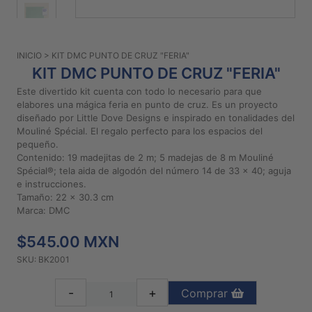
PATRONES
GRATUITOS
INICIO
> KIT DMC PUNTO DE CRUZ "FERIA"
Preguntas
KIT DMC PUNTO DE CRUZ "FERIA"
frecuentes
Este divertido kit cuenta con todo lo necesario para que
Aviso De
elabores una mágica feria en punto de cruz. Es un proyecto
Privacidad
diseñado por Little Dove Designs e inspirado en tonalidades del
Mouliné Spécial. El regalo perfecto para los espacios del
Políticas
pequeño.
De
Contenido: 19 madejitas de 2 m; 5 madejas de 8 m Mouliné
Compra
Spécial®; tela aida de algodón del número 14 de 33 x 40; aguja
e instrucciones.
Tamaño: 22 x 30.3 cm
©
Marca: DMC
2026
$545.00 MXN
-
Diseños
SKU: BK2001
Para
Bordar
-
+
Comprar