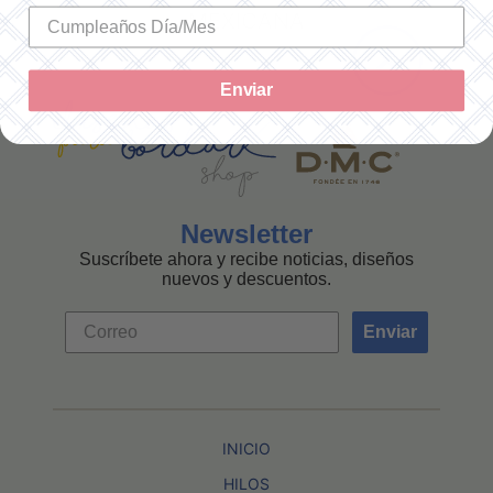
MEXICANA
Enviar
Newsletter
Suscríbete ahora y recibe noticias, diseños
nuevos y descuentos.
Enviar
INICIO
HILOS