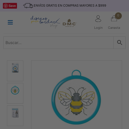
Saltar
INICIO
Save
ENVÍOS GRATIS EN COMPRAS MAYORES A $999
al
contenido
HILOS
0
TEJIDO
Login
Canasta
ACCESORIO
S
KITS
REVISTAS
TELAS
TEMÁTICO
MARCAS
NOVEDADES
DESCUENTOS
BLOG
CONTACTO