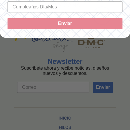
MEXICANA
Enviar
Newsletter
Suscríbete ahora y recibe noticias, diseños
nuevos y descuentos.
Enviar
INICIO
HILOS