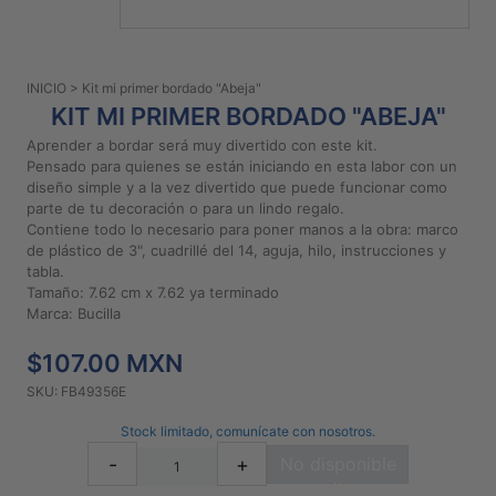
PATRONES
GRATUITOS
INICIO
> Kit mi primer bordado "Abeja"
Preguntas
KIT MI PRIMER BORDADO "ABEJA"
frecuentes
Aprender a bordar será muy divertido con este kit.
Aviso De
Pensado para quienes se están iniciando en esta labor con un
Privacidad
diseño simple y a la vez divertido que puede funcionar como
parte de tu decoración o para un lindo regalo.
Políticas
Contiene todo lo necesario para poner manos a la obra: marco
De
de plástico de 3", cuadrillé del 14, aguja, hilo, instrucciones y
Compra
tabla.
Tamaño: 7.62 cm x 7.62 ya terminado
Marca: Bucilla
©
2026
$107.00 MXN
-
SKU: FB49356E
Diseños
Para
Stock limitado, comunícate con nosotros.
Bordar
-
+
No disponible