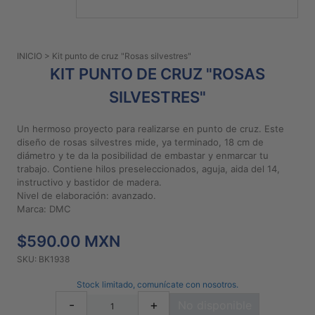
PATRONES
GRATUITOS
INICIO
> Kit punto de cruz "Rosas silvestres"
Preguntas
KIT PUNTO DE CRUZ "ROSAS
frecuentes
SILVESTRES"
Aviso De
Privacidad
Un hermoso proyecto para realizarse en punto de cruz. Este
Políticas
diseño de rosas silvestres mide, ya terminado, 18 cm de
De
diámetro y te da la posibilidad de embastar y enmarcar tu
Compra
trabajo. Contiene hilos preseleccionados, aguja, aida del 14,
instructivo y bastidor de madera.
Nivel de elaboración: avanzado.
Marca: DMC
©
2026
$590.00 MXN
-
Diseños
SKU: BK1938
Para
Stock limitado, comunícate con nosotros.
Bordar
-
+
No disponible