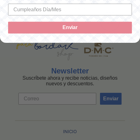
SOLO ENVÍOS A LA REPÚBLICA
MEXICANA
Enviar
Newsletter
Suscríbete ahora y recibe noticias, diseños
nuevos y descuentos.
Enviar
INICIO