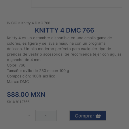
PATRONES
GRATUITOS
INICIO
> Knitty 4 DMC 766
Preguntas
KNITTY 4 DMC 766
frecuentes
Knitty 4 es un estambre disponible en una amplia gama de
Aviso De
colores, es ligera y se lava a máquina con un programa
Privacidad
delicado. Un hilo moderno perfecto para cualquier tipo de
prendas de vestir o accesorios. Se recomienda tejer con agujas
Políticas
o gancho de 4 mm.
De
Color: 766
Compra
Tamaño: ovillo de 280 m con 100 g
Composición: 100% acrílico
Marca: DMC
©
2026
$88.00 MXN
-
SKU: 8112766
Diseños
Para
-
+
Comprar
Bordar