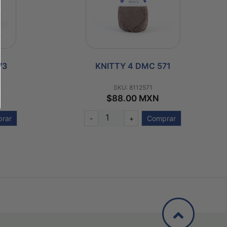
73
KNITTY 4 DMC 571
SKU: 8112571
$88.00 MXN
rar
-
+
Comprar