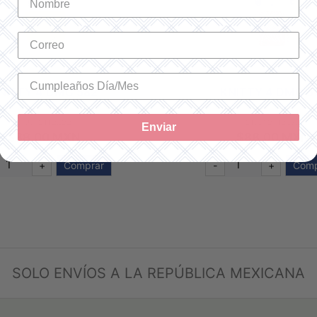
NITTY 4 DMC 582
KNITTY 4 DMC 5
SKU: 8112582
SKU: 8112573
Enviar
$88.00 MXN
$88.00 MXN
+
Comprar
-
+
Comp
SOLO ENVÍOS A LA REPÚBLICA MEXICANA