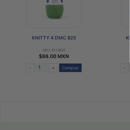
KNITTY 4 DMC 825
K
SKU: 8112825
$88.00 MXN
-
+
Comprar
-