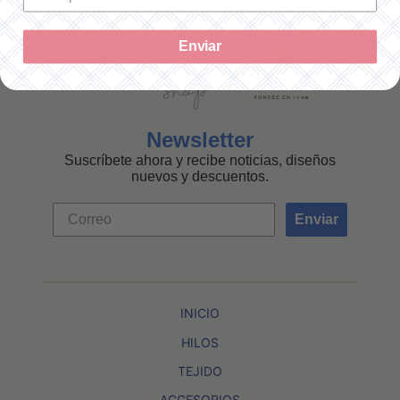
Enviar
Newsletter
Suscríbete ahora y recibe noticias, diseños
nuevos y descuentos.
Enviar
INICIO
HILOS
TEJIDO
ACCESORIOS