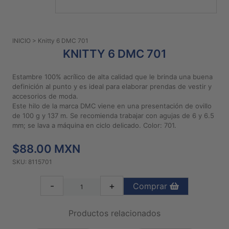
PATRONES
GRATUITOS
INICIO
> Knitty 6 DMC 701
Preguntas
KNITTY 6 DMC 701
frecuentes
Aviso De
Estambre 100% acrílico de alta calidad que le brinda una buena
Privacidad
definición al punto y es ideal para elaborar prendas de vestir y
accesorios de moda.
Políticas
Este hilo de la marca DMC viene en una presentación de ovillo
De
de 100 g y 137 m. Se recomienda trabajar con agujas de 6 y 6.5
Compra
mm; se lava a máquina en ciclo delicado. Color: 701.
$88.00 MXN
©
SKU: 8115701
2026
-
-
+
Comprar
Diseños
Para
Bordar
Productos relacionados