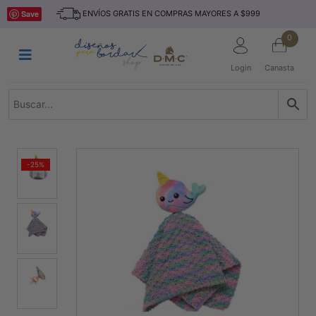
Saltar
INICIO
Save
ENVÍOS GRATIS EN COMPRAS MAYORES A $999
al
contenido
HILOS
0
TEJIDO
Login
Canasta
ACCESORIO
S
KITS
REVISTAS
-25%
TELAS
TEMÁTICO
MARCAS
NOVEDADES
DESCUENTOS
BLOG
CONTACTO