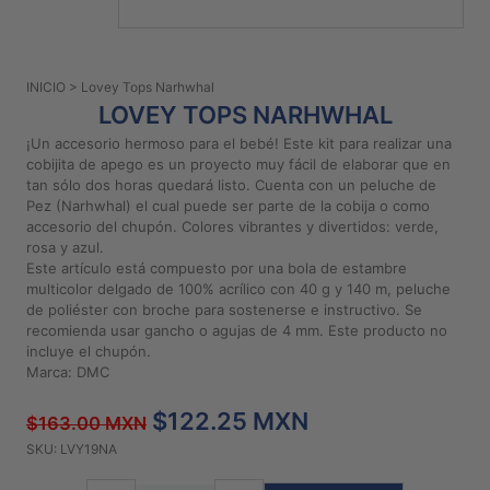
PATRONES
GRATUITOS
INICIO
> Lovey Tops Narhwhal
Preguntas
LOVEY TOPS NARHWHAL
frecuentes
¡Un accesorio hermoso para el bebé! Este kit para realizar una
Aviso De
cobijita de apego es un proyecto muy fácil de elaborar que en
Privacidad
tan sólo dos horas quedará listo. Cuenta con un peluche de
Pez (Narhwhal) el cual puede ser parte de la cobija o como
Políticas
accesorio del chupón. Colores vibrantes y divertidos: verde,
De
rosa y azul.
Compra
Este artículo está compuesto por una bola de estambre
multicolor delgado de 100% acrílico con 40 g y 140 m, peluche
de poliéster con broche para sostenerse e instructivo. Se
©
recomienda usar gancho o agujas de 4 mm. Este producto no
incluye el chupón.
2026
Marca: DMC
-
Diseños
$122.25 MXN
Para
$163.00 MXN
Bordar
SKU: LVY19NA