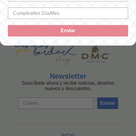
SOLO ENVÍOS A LA REPÚBLICA
MEXICANA
Enviar
Newsletter
Suscríbete ahora y recibe noticias, diseños
nuevos y descuentos.
Enviar
INICIO