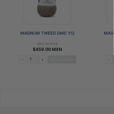
MAGNUN TWEED DMC 53
MAGN
SKU: 811053
$459.00 MXN
-
+
Comprar
-