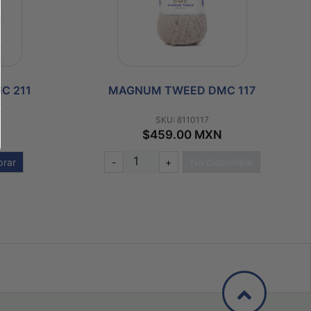
C 117
MAGNUM TWEED DMC 86
SKU: 811086
$459.00 MXN
onible
-
+
Comprar