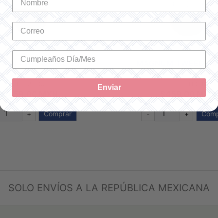
UM TWEED DMC 211
MAGNUM TWEED DM
SKU: 8110211
SKU: 8110117
Enviar
$459.00 MXN
$459.00 MXN
+
Comprar
-
+
No disp
SOLO ENVÍOS A LA REPÚBLICA MEXICANA