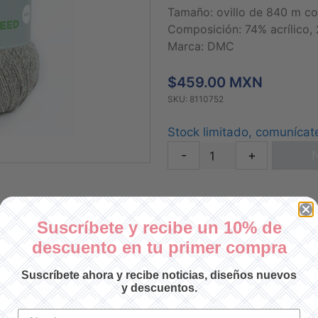
Tamaño: ovillo de 840 m c
Composición: 74% acrílico,
Marca: DMC
$459.00 MXN
SKU: 8110752
Stock limitado, comunícat
-
+
N
Suscríbete y recibe un 10% de
descuento en tu primer compra
Suscríbete ahora y recibe noticias, diseños nuevos
y descuentos.