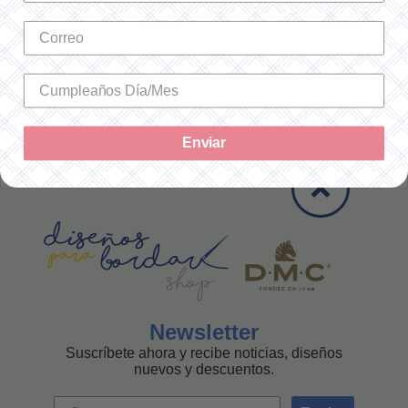
-
+
-
+
SOLO ENVÍOS A LA REPÚBLICA
Enviar
MEXICANA
Newsletter
Suscríbete ahora y recibe noticias, diseños
nuevos y descuentos.