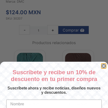
Marca: DMC
$124.00 MXN
SKU: 30207
-
+
Comprar
Productos relacionados
Suscríbete y recibe un 10% de
descuento en tu primer compra
Suscríbete ahora y recibe noticias, diseños nuevos
505
NATURA JUST COTTON N-504
NATURA JUST COTTON N-502
NA
y descuentos.
SKU: 302504
SKU: 302502
$124.00 MXN
$124.00 MXN