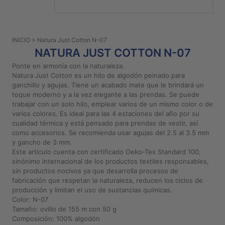
PATRONES
GRATUITOS
INICIO
> Natura Just Cotton N-07
Preguntas
NATURA JUST COTTON N-07
frecuentes
Ponte en armonía con la naturaleza.
Aviso De
Natura Just Cotton es un hilo de algodón peinado para
Privacidad
ganchillo y agujas. Tiene un acabado mate que le brindará un
toque moderno y a la vez elegante a las prendas. Se puede
Políticas
trabajar con un solo hilo, emplear varios de un mismo color o de
De
varios colores. Es ideal para las 4 estaciones del año por su
Compra
cualidad térmica y está pensado para prendas de vestir, así
como accesorios. Se recomienda usar agujas del 2.5 al 3.5 mm
y gancho de 3 mm.
©
Este artículo cuenta con certificado Oeko-Tex Standard 100,
sinónimo internacional de los productos textiles responsables,
2026
sin productos nocivos ya que desarrolla procesos de
-
fabricación que respetan la naturaleza, reducen los ciclos de
Diseños
producción y limitan el uso de sustancias químicas.
Para
Color: N-07
Bordar
Tamaño: ovillo de 155 m con 50 g
Composición: 100% algodón