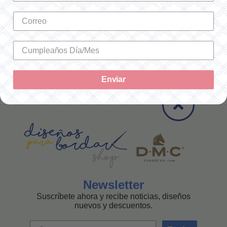
-
+
-
+
SOLO ENVÍOS A LA REPÚBLICA
Enviar
MEXICANA
Newsletter
Suscríbete ahora y recibe noticias, diseños
nuevos y descuentos.