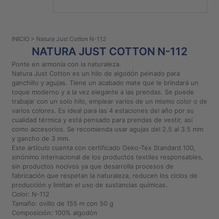
PATRONES
GRATUITOS
INICIO
> Natura Just Cotton N-112
Preguntas
NATURA JUST COTTON N-112
frecuentes
Ponte en armonía con la naturaleza.
Aviso De
Natura Just Cotton es un hilo de algodón peinado para
Privacidad
ganchillo y agujas. Tiene un acabado mate que le brindará un
toque moderno y a la vez elegante a las prendas. Se puede
Políticas
trabajar con un solo hilo, emplear varios de un mismo color o de
De
varios colores. Es ideal para las 4 estaciones del año por su
Compra
cualidad térmica y está pensado para prendas de vestir, así
como accesorios. Se recomienda usar agujas del 2.5 al 3.5 mm
y gancho de 3 mm.
©
Este artículo cuenta con certificado Oeko-Tex Standard 100,
sinónimo internacional de los productos textiles responsables,
2026
sin productos nocivos ya que desarrolla procesos de
-
fabricación que respetan la naturaleza, reducen los ciclos de
Diseños
producción y limitan el uso de sustancias químicas.
Para
Color: N-112
Bordar
Tamaño: ovillo de 155 m con 50 g
Composición: 100% algodón