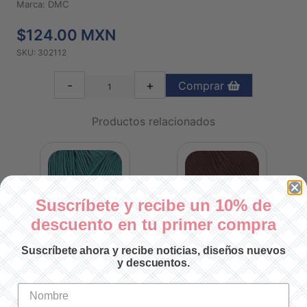
Marca: DMC
$124.00 MXN
SKU: 302112
-
+
Comprar
Productos relacionados
Suscríbete y recibe un 10% de
descuento en tu primer compra
Suscríbete ahora y recibe noticias, diseños nuevos
505
NATURA JUST COTTON N-504
NATURA JUST COTTON N-502
NA
y descuentos.
SKU: 302504
SKU: 302502
$124.00 MXN
$124.00 MXN