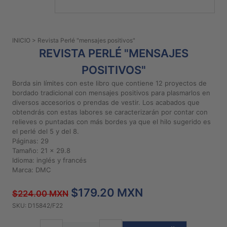
PATRONES
GRATUITOS
INICIO
> Revista Perlé "mensajes positivos"
Preguntas
REVISTA PERLÉ "MENSAJES
frecuentes
POSITIVOS"
Aviso De
Privacidad
Borda sin límites con este libro que contiene 12 proyectos de
bordado tradicional con mensajes positivos para plasmarlos en
Políticas
diversos accesorios o prendas de vestir. Los acabados que
De
obtendrás con estas labores se caracterizarán por contar con
Compra
relieves o puntadas con más bordes ya que el hilo sugerido es
el perlé del 5 y del 8.
Páginas: 29
Tamaño: 21 x 29.8
©
Idioma: inglés y francés
2026
Marca: DMC
-
Diseños
$179.20 MXN
$224.00 MXN
Para
Bordar
SKU: D15842/F22