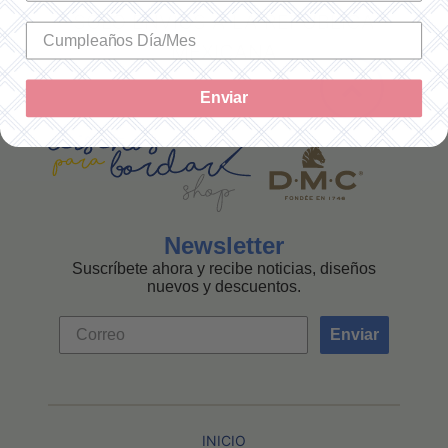
SOLO ENVÍOS A LA REPÚBLICA
MEXICANA
Enviar
Newsletter
Suscríbete ahora y recibe noticias, diseños
nuevos y descuentos.
Enviar
INICIO