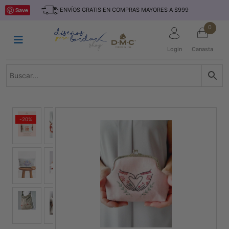
Saltar
INICIO
Save
ENVÍOS GRATIS EN COMPRAS MAYORES A $999
al
contenido
HILOS
0
TEJIDO
Login
Canasta
ACCESORIO
S
KITS
REVISTAS
-20%
TELAS
TEMÁTICO
MARCAS
NOVEDADES
DESCUENTOS
BLOG
CONTACTO