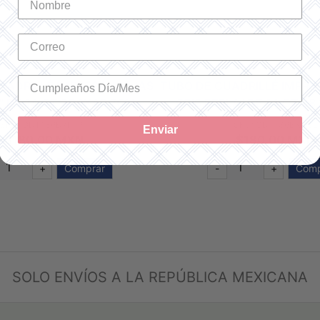
UADRILLÉ IMPRESO "HOJAS
TUBO DE CUADRILLÉ IMPRE
 DE 14 CT 38.1X45.7CM
GRIS PERLA" DE 14 CT 38
SKU: GD1436BXI-164
SKU: GD1436BXI-02
Enviar
$180.00 MXN
$180.00 MXN
+
Comprar
-
+
Comp
SOLO ENVÍOS A LA REPÚBLICA MEXICANA