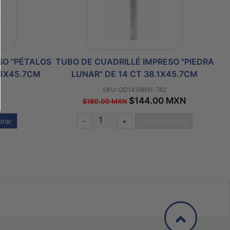
SO "PÉTALOS
TUBO DE CUADRILLÉ IMPRESO "PIEDRA
.1X45.7CM
LUNAR" DE 14 CT 38.1X45.7CM
SKU: GD1436BXI-762
$144.00 MXN
$180.00 MXN
rar
-
+
No disponible