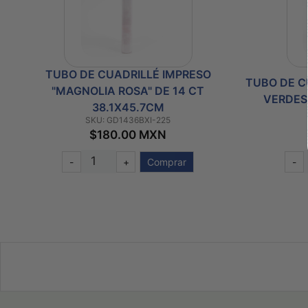
TUBO DE CUADRILLÉ IMPRESO
LOS
TUBO DE C
"MAGNOLIA ROSA" DE 14 CT
VERDES"
38.1X45.7CM
SKU: GD1436BXI-225
$180.00 MXN
-
+
Comprar
-