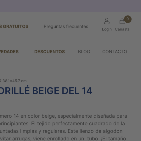
0
S GRATUITOS
Preguntas frecuentes
Login
Canasta
VEDADES
DESCUENTOS
BLOG
CONTACTO
14 38.1x45.7 cm
RILLÉ BEIGE DEL 14
úmero 14 en color beige, especialmente diseñada para
principiantes. El tejido perfectamente cuadrado de la
 puntadas limpias y regulares. Este lienzo de algodón
vitar arrugas, viene enrollado en un tubo. ¡El tamaño