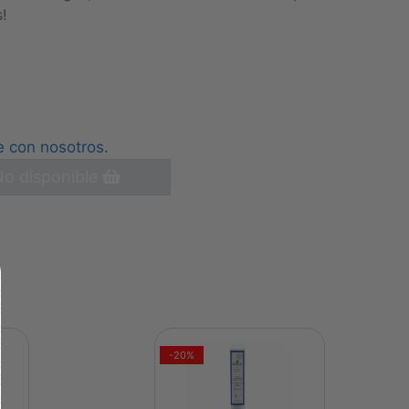
!
e con nosotros.
o disponible
-20%