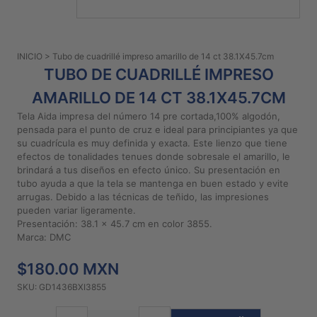
PATRONES
GRATUITOS
INICIO
> Tubo de cuadrillé impreso amarillo de 14 ct 38.1X45.7cm
Preguntas
TUBO DE CUADRILLÉ IMPRESO
frecuentes
AMARILLO DE 14 CT 38.1X45.7CM
Aviso De
Privacidad
Tela Aida impresa del número 14 pre cortada,100% algodón,
pensada para el punto de cruz e ideal para principiantes ya que
Políticas
su cuadrícula es muy definida y exacta. Este lienzo que tiene
De
efectos de tonalidades tenues donde sobresale el amarillo, le
Compra
brindará a tus diseños en efecto único. Su presentación en
tubo ayuda a que la tela se mantenga en buen estado y evite
arrugas. Debido a las técnicas de teñido, las impresiones
pueden variar ligeramente.
©
Presentación: 38.1 x 45.7 cm en color 3855.
2026
Marca: DMC
-
Diseños
$180.00 MXN
Para
Bordar
SKU: GD1436BXI3855