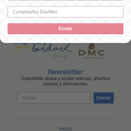
SOLO ENVÍOS A LA REPÚBLICA
MEXICANA
Enviar
Newsletter
Suscríbete ahora y recibe noticias, diseños
nuevos y descuentos.
Enviar
INICIO