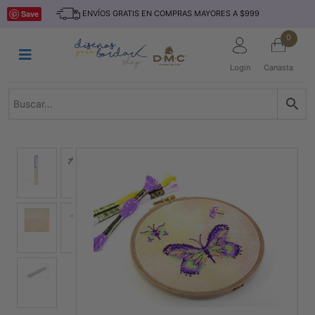
Saltar
INICIO
Save
ENVÍOS GRATIS EN COMPRAS MAYORES A $999
al
contenido
HILOS
0
TEJIDO
Login
Canasta
ACCESORIO
S
KITS
REVISTAS
TELAS
TEMÁTICO
MARCAS
NOVEDADES
DESCUENTOS
BLOG
CONTACTO