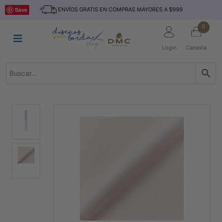
Saltar
INICIO
Save
ENVÍOS GRATIS EN COMPRAS MAYORES A $999
al
contenido
HILOS
0
TEJIDO
Login
Canasta
ACCESORIO
S
KITS
REVISTAS
TELAS
TEMÁTICO
MARCAS
NOVEDADES
DESCUENTOS
BLOG
CONTACTO