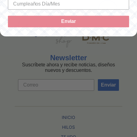
Enviar
Newsletter
Suscríbete ahora y recibe noticias, diseños
nuevos y descuentos.
Enviar
INICIO
HILOS
TEJIDO