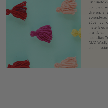
Un cuarto d
completo sin
diferencia. E
aprenderás 
súper fácil
materiales 
creatividad.
necesitar: T
DMC Woolly 
una en colo