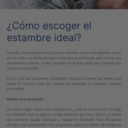
PATRONES
GRATUITOS
¿Cómo escoger el
Preguntas
frecuentes
estambre ideal?
Aviso De
Privacidad
Cuando comenzamos un proyecto, muchas veces nos dejamos llevar
Políticas
por el color o la forma de algún estambre en particular, pero nunca nos
De
detenemos a pensar si ese estambre es el adecuado para la tarea que
Compra
vamos a emprender.
Es por eso que queremos compartirte algunos factores que tienes que
tomar en cuenta antes de comprar un estambre o cualquier material
©
para tejido.
2026
-
Piensa en tu proyecto
Diseños
En primer lugar, tienes que cuestionarte ¿cuál es el proyecto? Escoge
Para
un estambre que se adecúe al tipo de punto que vas a hacer. La forma
Bordar
del estambre puede acentuar u opacar el resultado final. Recuerda
siempre que un estambre más esponjoso, dará una forma más simple al