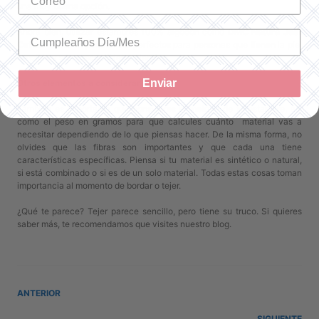
una muy buena opción.
Ahora bien, utilizar estambres 100% algodón como
DMC Natura Just
Cotton
también pueden ser perfectos para personas que tienen la piel
sensible y son susceptibles a alergias.
Enviar
Otros elementos a considerar
También es importante que consideres el metraje de tu estambre, así
como el peso en gramos para que calcules cuánto material vas a
necesitar dependiendo de lo que piensas hacer. De la misma forma, no
olvides que las fibras son importantes y que cada una tiene
características específicas. Piensa si tu material es sintético o natural,
si está combinado o si es de un solo material. Todas estas cosas toman
importancia al momento de bordar o tejer.
¿Qué te parece? Tejer parece sencillo, pero tiene su truco. Si quieres
saber más, te recomendamos que visites nuestro blog.
ANTERIOR
SIGUIENTE