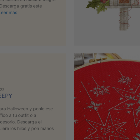
 Descarga gratis este
Leer más
022
EEPY
ara Halloween y ponle ese
fico a tu outfit o a
cesorio. Descarga el
iere los hilos y pon manos