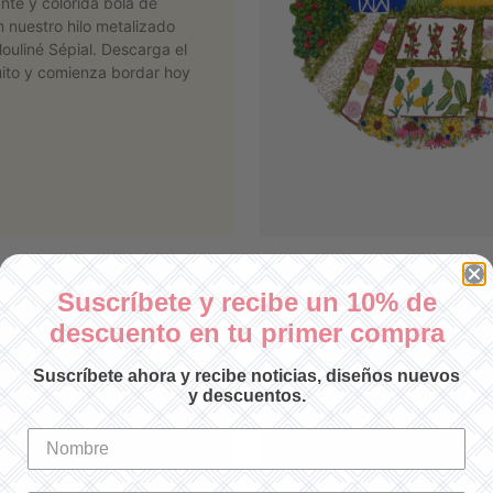
lante y colorida bola de
 nuestro hilo metalizado
ouliné Sépial. Descarga el
uito y comienza bordar hoy
Suscríbete y recibe un 10% de
descuento en tu primer compra
Suscríbete ahora y recibe noticias, diseños nuevos
esencia otoñal que se
y descuentos.
na granja con este patrón
gratuito, diseñado por
on de Sewbeeei. El diseño
s cuatro que anuncian el