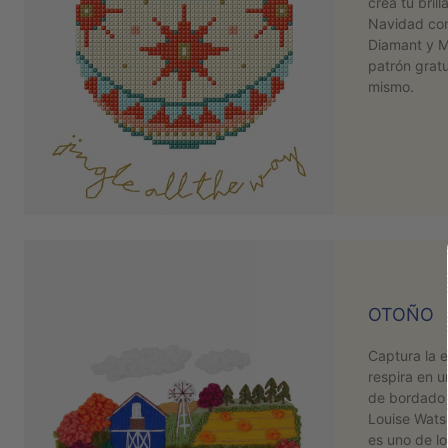
crea tu bril
Navidad con
Diamant y M
patrón grat
mismo.
OTOÑO
Captura la 
respira en u
de bordado 
Louise Wats
es uno de lo