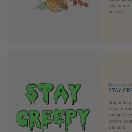
aida verde.
patrón y …
19 octubre, 2
STAY CR
Prepárate p
toque terrorí
cualquier ac
patrón, adqu
a la obra.