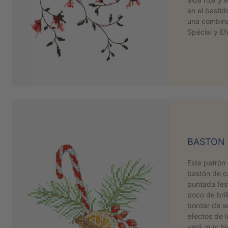
en el bastid
una combina
Spécial y E
BASTON
Este patrón
bastón de c
puntada fes
poco de bril
bordar de s
efectos de l
verá muy bi