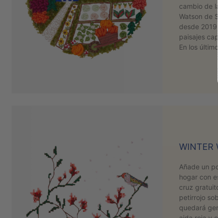
cambio de l
Watson de S
desde 2019 
paisajes cap
En los últi
WINTER
Añade un poc
hogar con e
cruz gratuit
petirrojo so
quedará gen
aida roja y