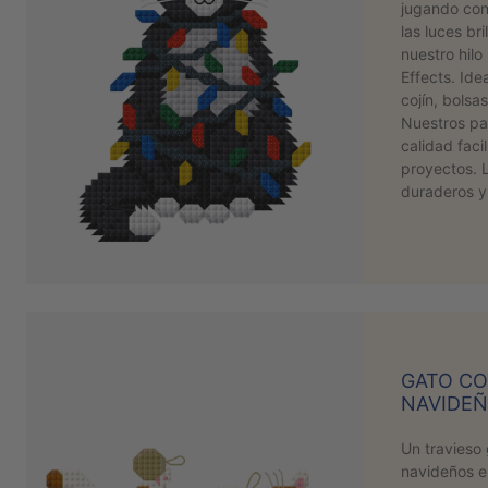
jugando con
las luces br
nuestro hilo
Effects. Ide
cojín, bolsa
Nuestros pa
calidad facil
proyectos. 
duraderos 
GATO C
NAVIDE
Un travieso
navideños e