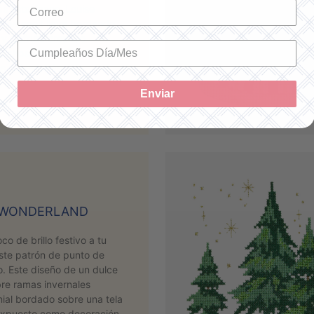
as estaciones. Louise
ewbeeeit lleva bordando
y disfruta creando
richosos llenos de flores.
mos …
Leer más
Enviar
 WONDERLAND
o de brillo festivo a tu
ste patrón de punto de
o. Este diseño de un dulce
bre ramas invernales
ial bordado sobre una tela
 expuesto como decoración