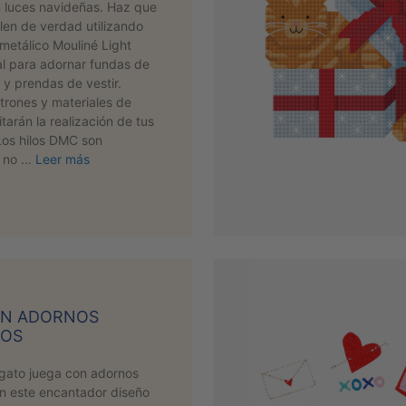
 luces navideñas. Haz que
illen de verdad utilizando
 metálico Mouliné Light
al para adornar fundas de
s y prendas de vestir.
trones y materiales de
itarán la realización de tus
Los hilos DMC son
y no …
Leer más
ON ADORNOS
ÑOS
 gato juega con adornos
n este encantador diseño