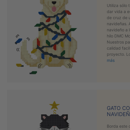
Utiliza sólo
dar vida a e
de cruz de 
navideñas. 
navideño a l
hilo DMC Mou
Nuestros pa
calidad facil
proyecto. L
más
GATO CO
NAVIDE
Borda este 