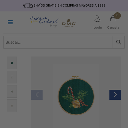
Saltar
INICIO
ENVÍOS GRATIS EN COMPRAS MAYORES A $999
al
contenido
HILOS
0
TEJIDO
Login
Canasta
ACCESORIO
S
KITS
REVISTAS
TELAS
TEMÁTICO
MARCAS
NOVEDADES
DESCUENTOS
BLOG
CONTACTO