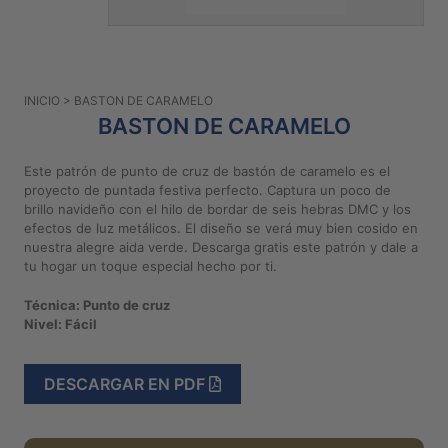
PATRONES
GRATUITOS
Preguntas
INICIO
> BASTON DE CARAMELO
frecuentes
BASTON DE CARAMELO
Aviso De
Privacidad
Este patrón de punto de cruz de bastón de caramelo es el
proyecto de puntada festiva perfecto. Captura un poco de
Políticas
brillo navideño con el hilo de bordar de seis hebras DMC y los
De
efectos de luz metálicos. El diseño se verá muy bien cosido en
Compra
nuestra alegre aida verde. Descarga gratis este patrón y dale a
tu hogar un toque especial hecho por ti.
©
Técnica: Punto de cruz
2026
Nivel: Fácil
-
Diseños
DESCARGAR EN PDF
Para
Bordar