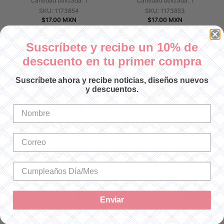
Cantidad utilizada: 1
Cantidad utilizada: 1
SKU: 1173854
SKU: 1173853
$17.00 MXN
$17.00 MXN
-
+
-
+
Suscríbete y recibe un 10% de
descuento en tu primer compra
Suscríbete ahora y recibe noticias, diseños nuevos
y descuentos.
HILO MOULINÉ SPÉCIAL 22
HILO MOULINÉ SPÉCIAL 21
Cantidad utilizada: 1
Cantidad utilizada: 1
SKU: 11722
SKU: 11721
$17.00 MXN
$17.00 MXN
-
+
-
+
Enviar