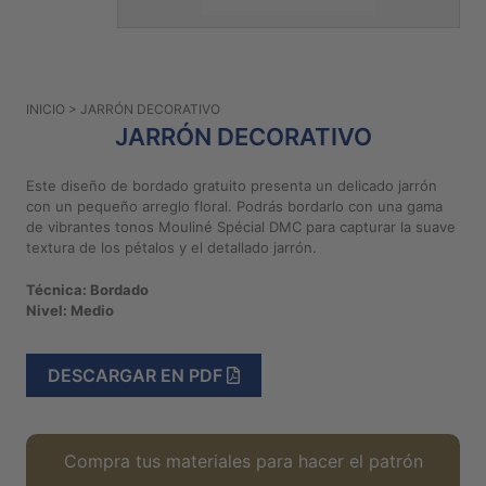
PATRONES
GRATUITOS
Preguntas
INICIO
> JARRÓN DECORATIVO
frecuentes
JARRÓN DECORATIVO
Aviso De
Privacidad
Este diseño de bordado gratuito presenta un delicado jarrón
con un pequeño arreglo floral. Podrás bordarlo con una gama
Políticas
de vibrantes tonos Mouliné Spécial DMC para capturar la suave
De
textura de los pétalos y el detallado jarrón.
Compra
Técnica: Bordado
Nivel: Medio
©
2026
-
DESCARGAR EN PDF
Diseños
Para
Bordar
Compra tus materiales para hacer el patrón