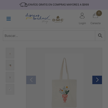
Saltar
INICIO
ENVÍOS GRATIS EN COMPRAS MAYORES A $999
al
contenido
HILOS
0
TEJIDO
Login
Canasta
ACCESORIO
S
KITS
REVISTAS
TELAS
TEMÁTICO
MARCAS
NOVEDADES
DESCUENTOS
BLOG
CONTACTO