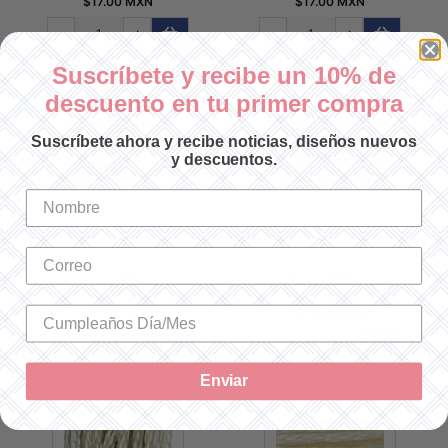
$17.00 MXN
$17.00 MXN
-
+
-
+
Suscríbete y recibe un 10% de
descuento en tu primer compra
Suscríbete ahora y recibe noticias, diseños nuevos
y descuentos.
HILO MOULINÉ SPÉCIAL 3813
HILO MOULINÉ SPÉCIAL 502
Cantidad utilizada: 1
Cantidad utilizada: 1
SKU: 1173813
SKU: 117502
$17.00 MXN
$17.00 MXN
-
+
-
+
Enviar