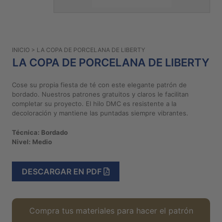
PATRONES
GRATUITOS
Preguntas
INICIO
> LA COPA DE PORCELANA DE LIBERTY
frecuentes
LA COPA DE PORCELANA DE LIBERTY
Aviso De
Privacidad
Cose su propia fiesta de té con este elegante patrón de
bordado. Nuestros patrones gratuitos y claros le facilitan
Políticas
completar su proyecto. El hilo DMC es resistente a la
De
decoloración y mantiene las puntadas siempre vibrantes.
Compra
Técnica: Bordado
Nivel: Medio
©
2026
-
DESCARGAR EN PDF
Diseños
Para
Bordar
Compra tus materiales para hacer el patrón