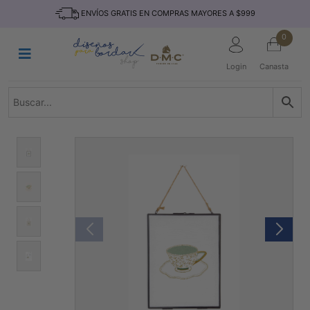
Saltar
INICIO
ENVÍOS GRATIS EN COMPRAS MAYORES A $999
al
contenido
HILOS
0
TEJIDO
Login
Canasta
ACCESORIO
S
KITS
REVISTAS
TELAS
TEMÁTICO
MARCAS
NOVEDADES
DESCUENTOS
BLOG
CONTACTO