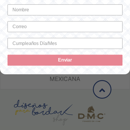
HILO DIAMANT GRANDE G3821
Cantidad utilizada: 1
SKU: 381G3821
$104.00 MXN
-
+
Enviar
SOLO ENVÍOS A LA REPÚBLICA
MEXICANA