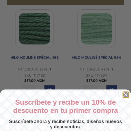
HILO MOULINÉ SPÉCIAL 163
HILO MOULINÉ SPÉCIAL 564
Cantidad utilizada: 1
Cantidad utilizada: 1
SKU: 117163
SKU: 117564
$17.00 MXN
$17.00 MXN
-
+
-
+
Suscríbete y recibe un 10% de
descuento en tu primer compra
Suscríbete ahora y recibe noticias, diseños nuevos
y descuentos.