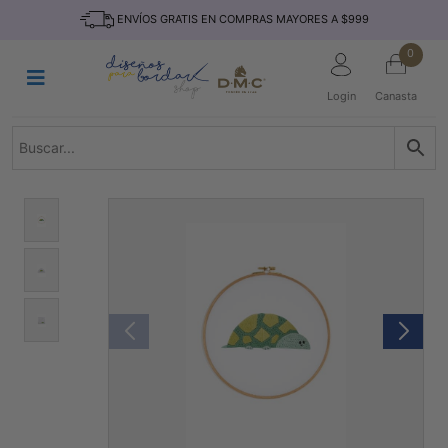
Saltar
INICIO
ENVÍOS GRATIS EN COMPRAS MAYORES A $999
al
contenido
HILOS
0
TEJIDO
Login
Canasta
ACCESORIO
S
KITS
REVISTAS
TELAS
TEMÁTICO
MARCAS
NOVEDADES
DESCUENTOS
BLOG
CONTACTO