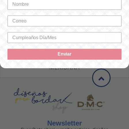
HILO MOULINÉ SPÉCIAL 472
HILO MOULINÉ SPÉCIAL 310
SKU: 117472
SKU: 117310
$17.00 MXN
$17.00 MXN
-
+
-
+
Enviar
SOLO ENVÍOS A LA REPÚBLICA
MEXICANA
Newsletter