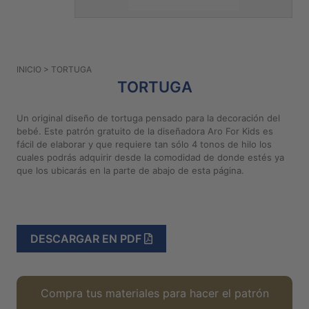
PATRONES
GRATUITOS
Preguntas
INICIO
> TORTUGA
frecuentes
TORTUGA
Aviso De
Privacidad
Un original diseño de tortuga pensado para la decoración del
bebé. Este patrón gratuito de la diseñadora Aro For Kids es
Políticas
fácil de elaborar y que requiere tan sólo 4 tonos de hilo los
De
cuales podrás adquirir desde la comodidad de donde estés ya
Compra
que los ubicarás en la parte de abajo de esta página.
©
2026
-
DESCARGAR EN PDF
Diseños
Para
Bordar
Compra tus materiales para hacer el patrón