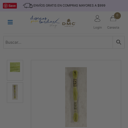
Saltar
INICIO
Save
ENVÍOS GRATIS EN COMPRAS MAYORES A $999
al
contenido
HILOS
0
TEJIDO
Login
Canasta
ACCESORIO
S
KITS
REVISTAS
TELAS
TEMÁTICO
MARCAS
NOVEDADES
DESCUENTOS
BLOG
CONTACTO