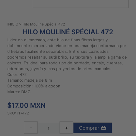
PATRONES
GRATUITOS
INICIO
> Hilo Mouliné Spécial 472
Preguntas
HILO MOULINÉ SPÉCIAL 472
frecuentes
Líder en el mercado, este hilo de finas fibras largas y
Aviso De
doblemente mercerizado viene en una madeja conformada por
Privacidad
6 hebras fácilmente separables. Entre sus cualidades
podremos resaltar su sutil brillo, su textura y la amplia gama de
Políticas
colores. Es ideal para todo tipo de bordado, encaje, cuentas,
De
edredones, joyería y más proyectos de artes manuales.
Compra
Color: 472
Tamaño: madeja de 8 m
Composición: 100% algodón
©
Marca: DMC
2026
$17.00 MXN
-
Diseños
SKU: 117472
Para
Bordar
-
+
Comprar