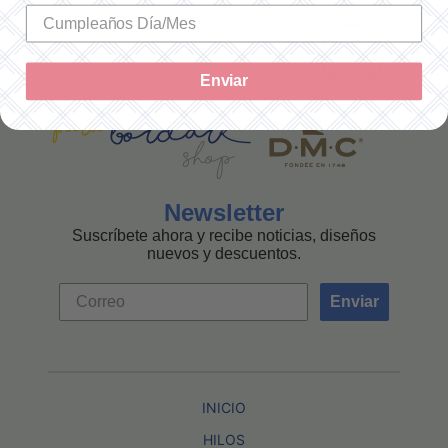
MEXICANA
Enviar
Newsletter
Suscríbete ahora y recibe noticias, diseños
nuevos y descuentos.
Enviar
INICIO
HILOS