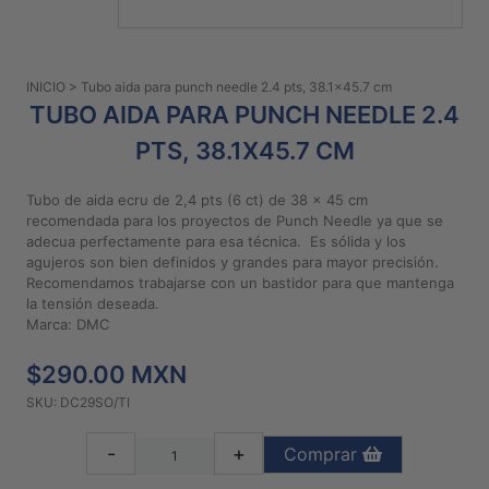
PATRONES
GRATUITOS
INICIO
> Tubo aida para punch needle 2.4 pts, 38.1x45.7 cm
Preguntas
TUBO AIDA PARA PUNCH NEEDLE 2.4
frecuentes
PTS, 38.1X45.7 CM
Aviso De
Privacidad
Tubo de aida ecru de 2,4 pts (6 ct) de 38 x 45 cm
Políticas
recomendada para los proyectos de Punch Needle ya que se
De
adecua perfectamente para esa técnica. Es sólida y los
Compra
agujeros son bien definidos y grandes para mayor precisión.
Recomendamos trabajarse con un bastidor para que mantenga
la tensión deseada.
Marca: DMC
©
2026
$290.00 MXN
-
Diseños
SKU: DC29SO/TI
Para
Bordar
-
+
Comprar