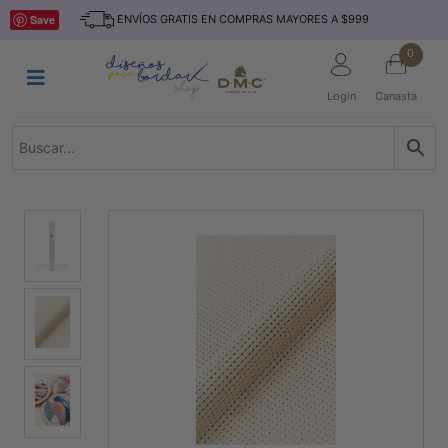
Saltar
INICIO
Save
ENVÍOS GRATIS EN COMPRAS MAYORES A $999
al
contenido
HILOS
0
TEJIDO
Login
Canasta
ACCESORIO
S
KITS
REVISTAS
TELAS
TEMÁTICO
MARCAS
NOVEDADES
DESCUENTOS
BLOG
CONTACTO