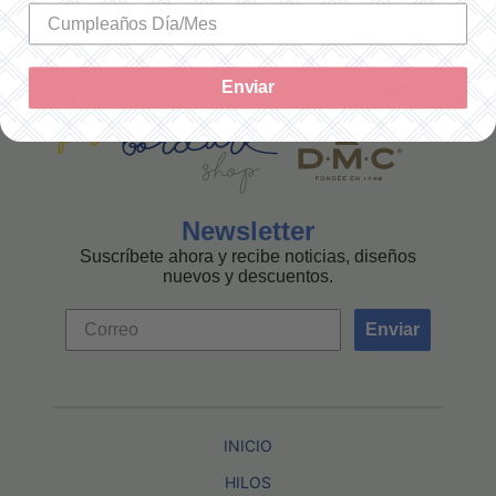
MEXICANA
Enviar
Newsletter
Suscríbete ahora y recibe noticias, diseños
nuevos y descuentos.
Enviar
INICIO
HILOS