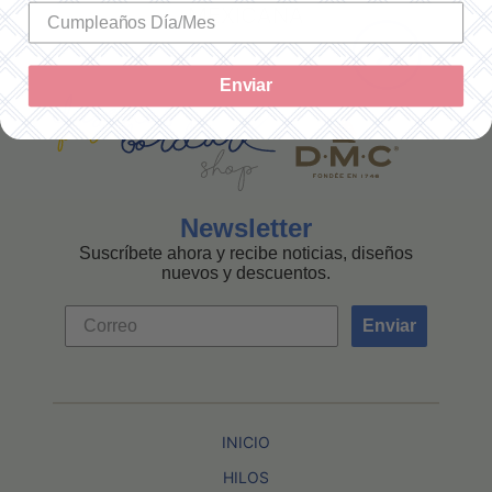
MEXICANA
Enviar
Newsletter
Suscríbete ahora y recibe noticias, diseños
nuevos y descuentos.
Enviar
INICIO
HILOS