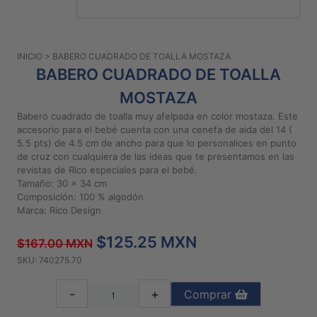
PATRONES
GRATUITOS
INICIO
> BABERO CUADRADO DE TOALLA MOSTAZA
Preguntas
BABERO CUADRADO DE TOALLA
frecuentes
MOSTAZA
Aviso De
Privacidad
Babero cuadrado de toalla muy afelpada en color mostaza. Este
accesorio para el bebé cuenta con una cenefa de aida del 14 (
Políticas
5.5 pts) de 4.5 cm de ancho para que lo personalices en punto
De
de cruz con cualquiera de las ideas que te presentamos en las
Compra
revistas de Rico especiales para el bebé.
Tamaño: 30 x 34 cm
Composición: 100 % algodón
Marca: Rico Design
©
2026
$125.25 MXN
$167.00 MXN
-
Diseños
SKU: 740275.70
Para
Bordar
-
+
Comprar