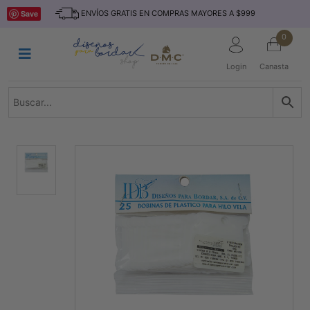
Saltar
INICIO
Save
ENVÍOS GRATIS EN COMPRAS MAYORES A $999
al
contenido
HILOS
0
TEJIDO
Login
Canasta
ACCESORIO
S
KITS
REVISTAS
TELAS
TEMÁTICO
MARCAS
NOVEDADES
DESCUENTOS
BLOG
CONTACTO