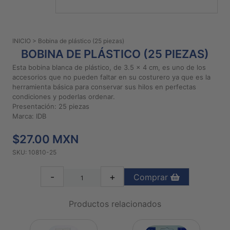
PATRONES
GRATUITOS
INICIO
> Bobina de plástico (25 piezas)
Preguntas
BOBINA DE PLÁSTICO (25 PIEZAS)
frecuentes
Esta bobina blanca de plástico, de 3.5 x 4 cm, es uno de los
Aviso De
accesorios que no pueden faltar en su costurero ya que es la
Privacidad
herramienta básica para conservar sus hilos en perfectas
condiciones y poderlas ordenar.
Políticas
Presentación: 25 piezas
De
Marca: IDB
Compra
$27.00 MXN
SKU: 10810-25
©
2026
-
+
Comprar
-
Diseños
Para
Productos relacionados
Bordar