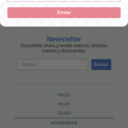
Enviar
Newsletter
Suscríbete ahora y recibe noticias, diseños
nuevos y descuentos.
Enviar
INICIO
HILOS
TEJIDO
ACCESORIOS