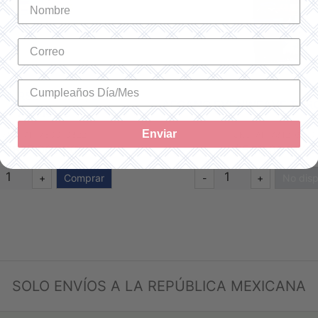
NURSERY TIME, BLANCO
AFGANO EVENWEAVE THR
ANTIGUO
Enviar
SKU: AF-7300-0322
SKU: AF-7312-6750
$867.00 MXN
$549.00 MXN
+
Comprar
-
+
No disp
SOLO ENVÍOS A LA REPÚBLICA MEXICANA