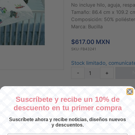
No incluye hilo, aguja, respa
Tamaño: 86.4 cm x 109.2 c
Composición: 50% poliéste
Marca: Bucilla
$617.00 MXN
SKU: FB43241
Stock limitado, comunícat
-
+
N
Suscríbete y recibe un 10% de
descuento en tu primer compra
Suscríbete ahora y recibe noticias, diseños nuevos
y descuentos.