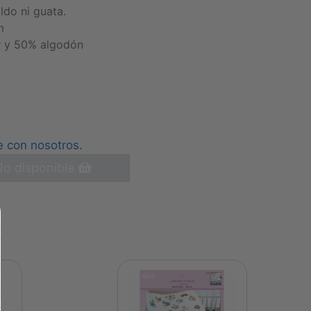
ldo ni guata.
m
r y 50% algodón
e con nosotros.
o disponible