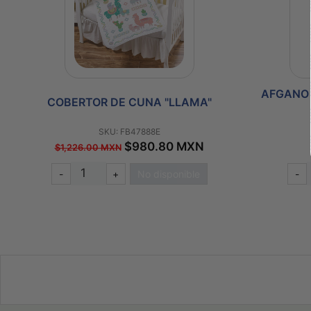
AFGANO 
COBERTOR DE CUNA "LLAMA"
SKU: FB47888E
$980.80 MXN
$1,226.00 MXN
-
+
No disponible
-