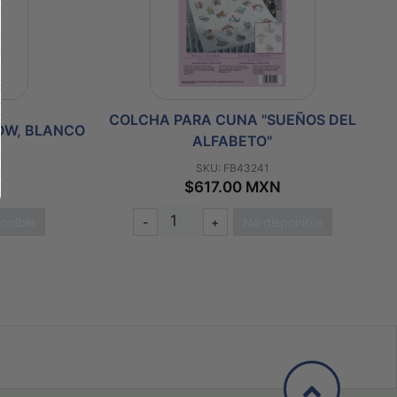
COLCHA PARA CUNA "SUEÑOS DEL
OW, BLANCO
ALFABETO"
SKU: FB43241
$617.00 MXN
onible
-
+
No disponible