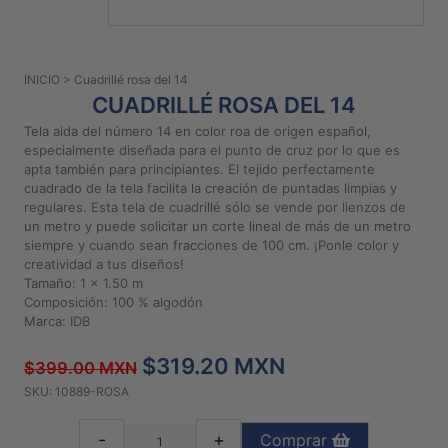
PATRONES
GRATUITOS
INICIO
> Cuadrillé rosa del 14
Preguntas
CUADRILLÉ ROSA DEL 14
frecuentes
Tela aida del número 14 en color roa de origen español,
Aviso De
especialmente diseñada para el punto de cruz por lo que es
Privacidad
apta también para principiantes. El tejido perfectamente
cuadrado de la tela facilita la creación de puntadas limpias y
Políticas
regulares. Esta tela de cuadrillé sólo se vende por lienzos de
De
un metro y puede solicitar un corte lineal de más de un metro
Compra
siempre y cuando sean fracciones de 100 cm. ¡Ponle color y
creatividad a tus diseños!
Tamaño: 1 x 1.50 m
©
Composición: 100 % algodón
Marca: IDB
2026
-
$319.20 MXN
Diseños
$399.00 MXN
Para
SKU: 10889-ROSA
Bordar
-
+
Comprar