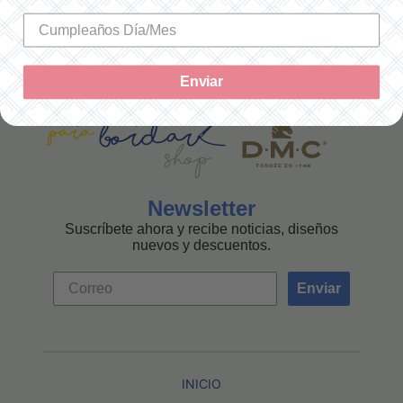
SOLO ENVÍOS A LA REPÚBLICA
MEXICANA
Enviar
Newsletter
Suscríbete ahora y recibe noticias, diseños
nuevos y descuentos.
Enviar
INICIO