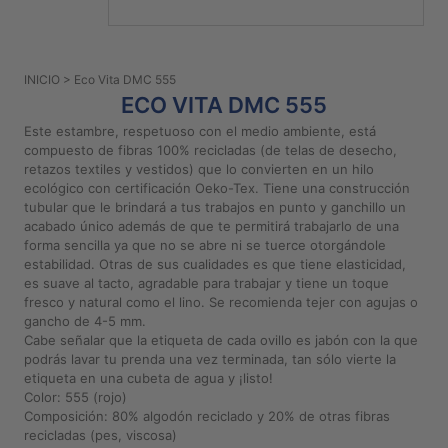
PATRONES
GRATUITOS
INICIO
> Eco Vita DMC 555
Preguntas
ECO VITA DMC 555
frecuentes
Este estambre, respetuoso con el medio ambiente, está
Aviso De
compuesto de fibras 100% recicladas (de telas de desecho,
Privacidad
retazos textiles y vestidos) que lo convierten en un hilo
ecológico con certificación Oeko-Tex. Tiene una construcción
Políticas
tubular que le brindará a tus trabajos en punto y ganchillo un
De
acabado único además de que te permitirá trabajarlo de una
Compra
forma sencilla ya que no se abre ni se tuerce otorgándole
estabilidad. Otras de sus cualidades es que tiene elasticidad,
es suave al tacto, agradable para trabajar y tiene un toque
©
fresco y natural como el lino. Se recomienda tejer con agujas o
gancho de 4-5 mm.
2026
Cabe señalar que la etiqueta de cada ovillo es jabón con la que
-
podrás lavar tu prenda una vez terminada, tan sólo vierte la
Diseños
etiqueta en una cubeta de agua y ¡listo!
Para
Color: 555 (rojo)
Bordar
Composición: 80% algodón reciclado y 20% de otras fibras
recicladas (pes, viscosa)