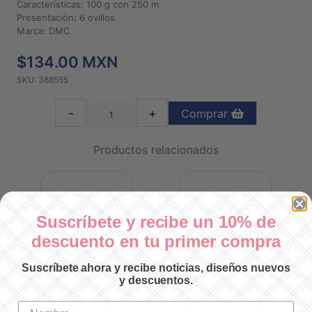
Características: 100 g con 250 m
Presentación: 6 ovillos
Marca: DMC
$134.00 MXN
SKU: 388555
-
+
Comprar
Productos relacionados
Suscríbete y recibe un 10% de
descuento en tu primer compra
Suscríbete ahora y recibe noticias, diseños nuevos
y descuentos.
ECO VITA DMC 205
ECO VITA DMC 198