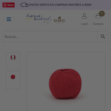
Saltar
INICIO
Save
ENVÍOS GRATIS EN COMPRAS MAYORES A $999
al
contenido
HILOS
0
TEJIDO
Login
Canasta
ACCESORIO
S
KITS
REVISTAS
TELAS
TEMÁTICO
MARCAS
NOVEDADES
DESCUENTOS
BLOG
CONTACTO