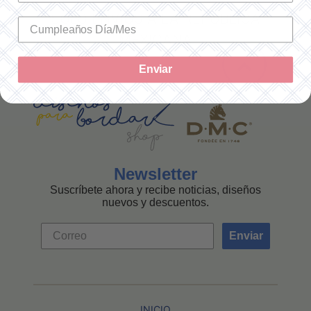
SOLO ENVÍOS A LA REPÚBLICA
MEXICANA
Enviar
Newsletter
Suscríbete ahora y recibe noticias, diseños
nuevos y descuentos.
Enviar
INICIO