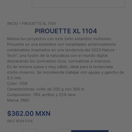
PATRONES
GRATUITOS
INICIO
> PIROUETTE XL 1104
Preguntas
PIROUETTE XL 1104
frecuentes
Matiza tus proyectos con este bello estambre multicolor.
Aviso De
Pirouette es una estambre con tonalidades armónicamente
Privacidad
combinables inspirados en una tendencia del 2023 Nature -
Tech", una fusión de la naturaleza con el mundo digital
Políticas
destacando los contrastes ricos, surrealistas e intensos.
De
Es de textura suave y muy cálido, ideal para la temporada
Compra
otoño-invierno. Se recomienda trabajar con agujas y gancho de
6.5 mm.
Color: 1104
©
Características: ovillo de 200 g con 300 m
Composición: 78% acrílico y 22% lana
2026
Marca: DMC
-
Diseños
$362.00 MXN
Para
Bordar
SKU: 81541104