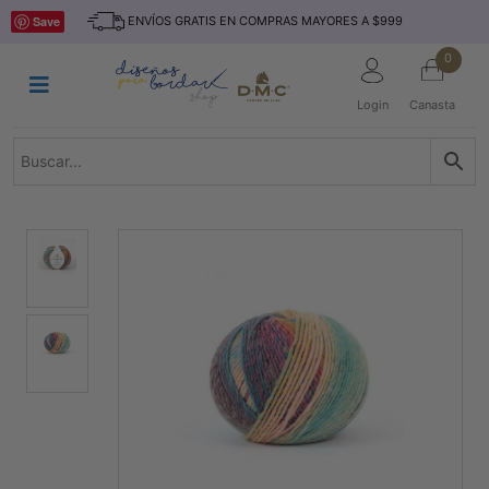
Saltar
INICIO
Save
ENVÍOS GRATIS EN COMPRAS MAYORES A $999
al
contenido
HILOS
0
TEJIDO
Login
Canasta
ACCESORIO
S
KITS
REVISTAS
TELAS
TEMÁTICO
MARCAS
NOVEDADES
DESCUENTOS
BLOG
CONTACTO