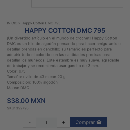
PATRONES
GRATUITOS
INICIO
> Happy Cotton DMC 795
Preguntas
HAPPY COTTON DMC 795
frecuentes
¡Un divertido artículo en el mundo de crochet! Happy Cotton
Aviso De
DMC es un hilo de algodón pensando para hacer amigurumis o
Privacidad
detallar prendas en ganchillo; su tamaño es perfecto para
adquirir todo el colorido con las cantidades precisas para
Políticas
detallar los muñecos. Este estambre es muy suave, agradable
De
de trabajar y se recomienda usar gancho de 3 mm.
Compra
Color: 975
Tamaño: ovillo de 43 m con 20 g
Composición: 100% algodón
©
Marca: DMC
2026
$38.00 MXN
-
Diseños
SKU: 392795
Para
Bordar
-
+
Comprar