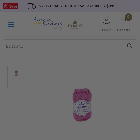
Saltar
INICIO
Save
ENVÍOS GRATIS EN COMPRAS MAYORES A $999
al
contenido
HILOS
0
TEJIDO
Login
Canasta
ACCESORIO
S
KITS
REVISTAS
TELAS
TEMÁTICO
MARCAS
NOVEDADES
DESCUENTOS
BLOG
CONTACTO