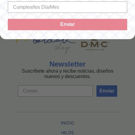
MEXICANA
Enviar
Newsletter
Suscríbete ahora y recibe noticias, diseños
nuevos y descuentos.
Enviar
INICIO
HILOS